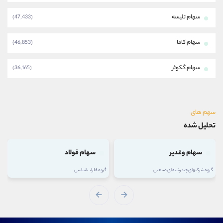
سهام تلیسه
(47,433)
سهام کاما
(46,853)
سهام گکوثر
(36,165)
سهم های
تحلیل شده
سهام وغدیر
سهام فولاد
گروه شرکتهای چند رشته ای صنعتی
گروه فلزات اساسی