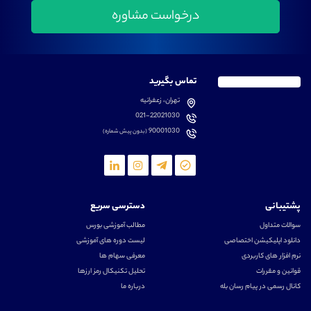
تماس بگیرید
تهران، زعفرانیه
021-22021030
90001030
(بدون پیش شماره)
پشتیبانی
دسترسی سریع
سوالات متداول
مطالب آموزشی بورس
دانلود اپلیکیشن اختصاصی
لیست دوره های آموزشی
نرم افزار های کاربردی
معرفی سهام ها
قوانین و مقررات
تحلیل تکنیکال رمز ارزها
کانال رسمی در پیام رسان بله
درباره ما