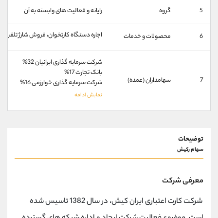
کانال بله
@alirezamehrabi_official
5
گروه
رایانه و فعالیت های وابسته به آن
اجاره دستگاه کارتخوان، فروش شارژ تلفن هم
6
محصولات و خدمات
شرکت سرمایه گذاری ایرانیان 32%
بانک تجارت 17%
7
سهامداران (عمده)
شرکت سرمایه گذاری خوارزمی 16%
توضیحات
سهام رکیش
معرفی شرکت
شرکت کارت اعتباری ایران کیش، در سال 1382 تاسیس شده