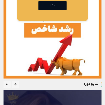
حتما
نتایج دوره