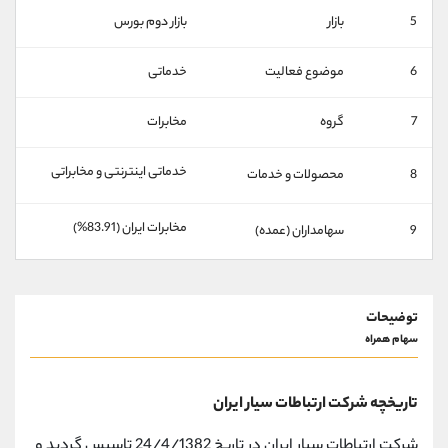
کانال بله
@alirezamehrabi_official
5
بازار
بازار دوم بورس
6
موضوع فعالیت
خدماتی
7
گروه
مخابرات
خدماتی اینترنتی و مخابراتی
8
محصولات و خدمات
مخابرات ایران (83.91%)
9
سهامداران (عمده)
توضیحات
سهام همراه
تاریخچه شركت ارتباطات سيار ايران
شرکت ارتباطات سیار ایران در تاریخ 24/4/1382 تاسیس گردید و