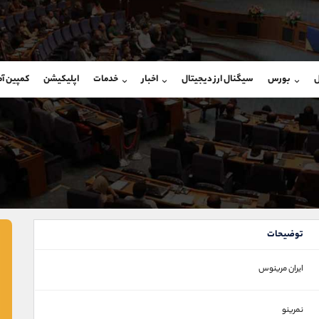
بان فروش
پشتیبان فروش
(فائزه تهرانی)
(محسن یزدی)
ل
بورس
سیگنال ارز دیجیتال
اخبار
خدمات
اپلیکیشن
کمپین آ
09101364784
موبایل
9304891085
شروع گفتگو
واتساپ
شروع گفتگ
@Armteam_admin_104
تلگرام
Armteam_admin_103
104
داخلی
03
توضیحات
ايران‌ مرينوس‌
نمرینو