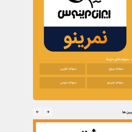
سهم های مرتبط
سهام نبروج
سهام نطرین
سهام نمرینو
سهام نتوس
رین ها