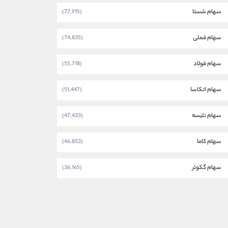
سهام شستا
(77,915)
سهام فملی
(74,835)
سهام فولاد
(55,718)
سهام اتکاسا
(51,447)
سهام تلیسه
(47,433)
سهام کاما
(46,853)
سهام گکوثر
(36,165)