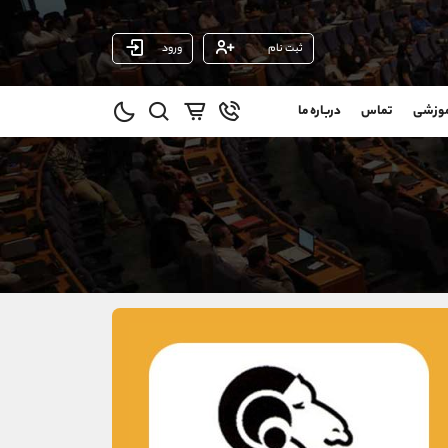
ثبت نام
ورود
پشتیبان فروش
(یوسف فرخنده)
موزشی
تماس
درباره ما
0
موبایل
09194198792
و
واتساپ
شروع گفتگو
@
تلگرام
@Armteam_admin_33
1
داخلی
118
021-22021030
021-22021040
90001030
@alireza.mehrabii
@alirezamehrabi_com
@alirezamehrabi_official