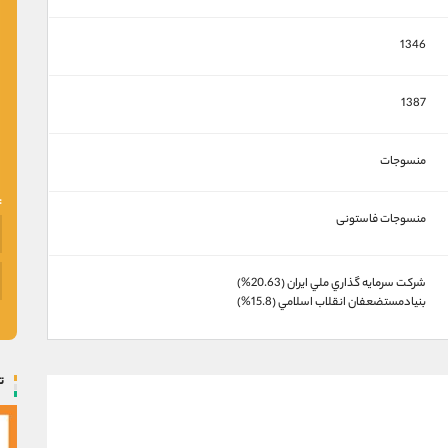
1346
1387
منسوجات
منسوجات فاستونی
شركت سرمايه گذاري ملي ايران (20.63%)
بنيادمستضعفان انقلاب اسلامي (15.8%)
ت