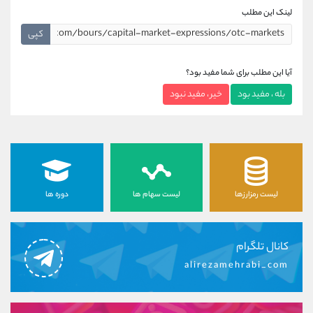
لینک این مطلب
کپی
آیا این مطلب برای شما مفید بود؟
بله ، مفید بود
خیر ، مفید نبود
لیست رمزارزها
لیست سهام ها
دوره ها
کانال تلگرام
alirezamehrabi_com