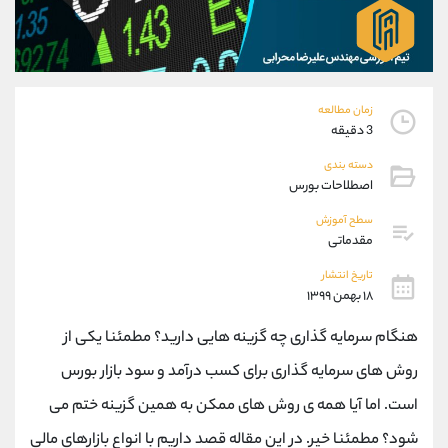
موبایل
09304891085
واتساپ
شروع گفتگو
تلگرام
@Armteam_admin_103
داخلی
103
زمان مطالعه
3 دقیقه
پشتیبان فروش
(فائزه تهرانی)
دسته بندی
موبایل
09101364784
اصطلاحات بورس
واتساپ
شروع گفتگو
تلگرام
@Armteam_admin_104
سطح آموزش
مقدماتی
داخلی
104
تاریخ انتشار
۱۸ بهمن ۱۳۹۹
اطلاعات تماس
(دفتر فروش)
تلفن
021-22021030
هنگام سرمایه گذاری چه گزینه هایی دارید؟ مطمئنا یکی از
تلفن
021-22021040
روش های سرمایه گذاری برای کسب درآمد و سود بازار بورس
بدون پیش شماره
90001030
است. اما آیا همه ی روش های ممکن به همین گزینه ختم می
اینستاگرام
@alireza.mehrabii
کانال تلگرام
@alirezamehrabi_com
شود؟ مطمئنا خیر. در این مقاله قصد داریم با انواع بازارهای مالی