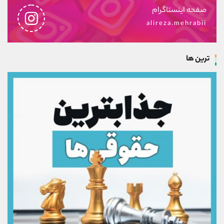
صفحه اینستاگرام
alireza.mehrabii
ترین ها