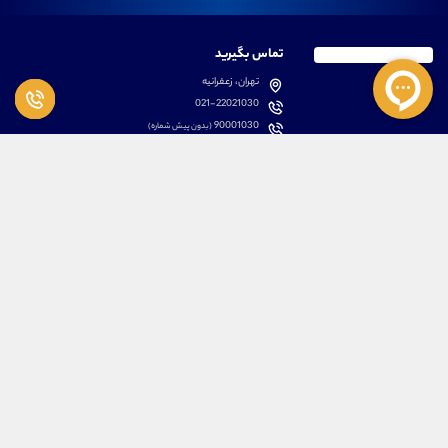
تماس بگیرید
تهران، زعفرانیه
021-22021030
90001030
(بدون پیش شماره)
پشتیبانی
دسترسی سریع
سوالات متداول
مطالب آموزشی بورس
دانلود اپلیکیشن اختصاصی
لیست دوره های آموزشی
نرم افزار های کاربردی
معرفی سهام ها
قوانین و مقررات
تحلیل تکنیکال رمز ارزها
کانال رسمی در پیام رسان بله
درباره ما
کلیه حقوق مادی و معنوی برای تیم آموزشی علیرضا محرابی محفوظ می باشد.
ARM Web Design Group