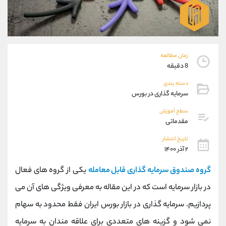
موبایل
09101364784
واتساپ
شروع گفتگو
تلگرام
@Armteam_admin_104
داخلی
104
زمان مطالعه
8 دقیقه
پشتیبان فروش
(محسن یزدی)
دسته بندی
موبایل
09304891085
سرمایه گذاری در بورس
واتساپ
شروع گفتگو
تلگرام
@Armteam_admin_103
سطح آموزش
مقدماتی
داخلی
103
تاریخ انتشار
۲ آذر ۱۴۰۰
اطلاعات تماس
(دفتر فروش)
تلفن
021-22021030
گروه صندوق سرمایه گذاری قابل معامله
یکی از گروه های فعال
تلفن
021-22021040
در بازار سرمایه است که در این مقاله به معرفی ویژگی های آن می
بدون پیش شماره
90001030
پردازیم. سرمایه گذاری در بازار بورس ایران فقط محدود به سهام
اینستاگرام
@alireza.mehrabii
کانال تلگرام
@alirezamehrabi_com
نمی شود و گزینه های متعددی برای علاقه مندان به سرمایه