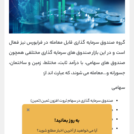
گروه صندوق سرمایه گذاری قابل معامله در فرابورس نیز فعال
است و در این بازار صندوق های سرمایه گذاری مختلفی همچون
صندوق های سهامی، با درآمد ثابت، مختلط، زمین و ساختمان،
جسورانه و...معامله می شوند، که عبارت اند از:
سهامی
صندوق سرمایه گذاری در سهام ثروت افزون ثمين (ثمين)
×
صندوق سرمایه گذاری در سهام اوج دماوند(اوج)
صندوق سرمایه گذاری در سهام ويستا (ويستا)
به روز بمانید!
صندوق سرمایه گذاری در سهام ثروت داريوش (داريوش)
آیا می‌خواهید از آخرین اخبار مطلع شوید؟