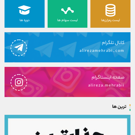
لیست رمزارزها
لیست سهام ها
دوره ها
کانال تلگرام
alirezamehrabi_com
صفحه اینستاگرام
alireza.mehrabii
ترین ها