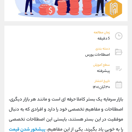
موبایل
09927779040
واتساپ
شروع گفتگو
تلگرام
@Armteam_admin_por
داخلی
107
زمان مطالعه
5 دقیقه
پشتیبان فروش
(یوسف فرخنده)
دسته بندی
موبایل
09194198792
اصطلاحات بورس
واتساپ
شروع گفتگو
تلگرام
@Armteam_admin_33
سطح آموزش
پیشرفته
داخلی
118
تاریخ انتشار
۳۰ آبان ۱۴۰۱
اطلاعات تماس
(دفتر فروش)
تلفن
021-22021030
بازار سرمایه یک بستر کاملا حرفه ای است و مانند هر بازار دیگری،
تلفن
021-22021040
اصطلاحات و مفاهیم تخصصی خود را دارد و افرادی که به دنبال
بدون پیش شماره
90001030
موفقیت در این بستر هستند، بایستی این اصطلاحات تخصصی
اینستاگرام
@alireza.mehrabii
کانال تلگرام
@alirezamehrabi_com
را به خوبی یاد بگیرند. یکی از این مفاهیم،
پیشخور شدن قیمت