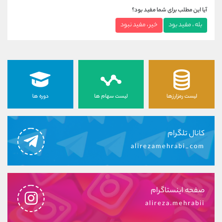
آیا این مطلب برای شما مفید بود؟
بله ، مفید بود
خیر ، مفید نبود
لیست رمزارزها
لیست سهام ها
دوره ها
کانال تلگرام
alirezamehrabi_com
صفحه اینستاگرام
alireza.mehrabii