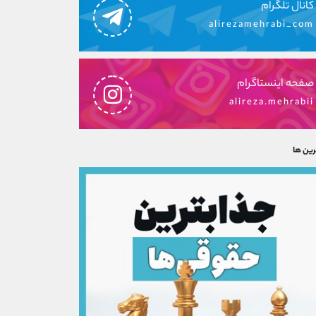
کانال تلگرام
alirezamehrabi_com
صفحه اینستاگرام
alireza.mehrabii
رین ها