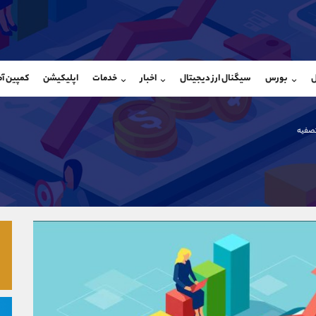
بان فروش
پشتیبان فروش
(محسن یزدی)
(فائزه تهرانی)
ل
بورس
سیگنال ارز دیجیتال
اخبار
خدمات
اپلیکیشن
کمپین آ
09304891085
موبایل
9101364784
شروع گفتگو
واتساپ
شروع گفتگ
@Armteam_admin_103
تلگرام
Armteam_admin_104
تصفیه
103
داخلی
04