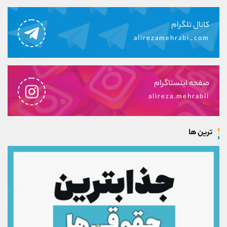
کانال تلگرام
alirezamehrabi_com
صفحه اینستاگرام
alireza.mehrabii
ترین ها