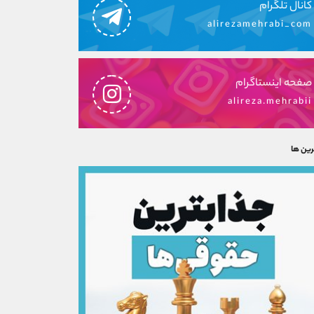
کانال تلگرام
alirezamehrabi_com
صفحه اینستاگرام
alireza.mehrabii
رین ها