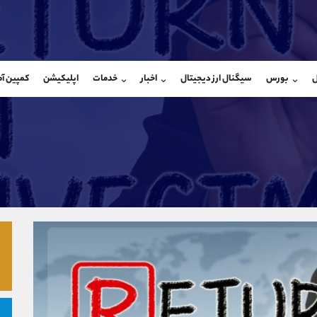
بان فروش
پشتیبان فروش
(یوسف فرخنده)
(محسن یزدی)
ل
بورس
سیگنال ارز دیجیتال
اخبار
خدمات
اپلیکیشن
کمپین آ
09194198792
موبایل
9304891085
شروع گفتگو
واتساپ
شروع گفتگ
@Armteam_admin_33
تلگرام
Armteam_admin_103
118
داخلی
03