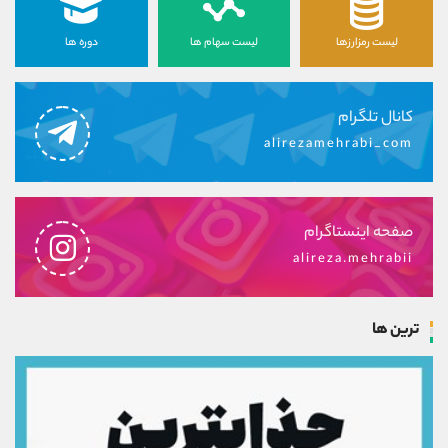
لیست رمزارزها
لیست سهام ها
دوره ها
کانال تلگرام
alirezamehrabi_com
صفحه اینستاگرام
alireza.mehrabii
ترین ها