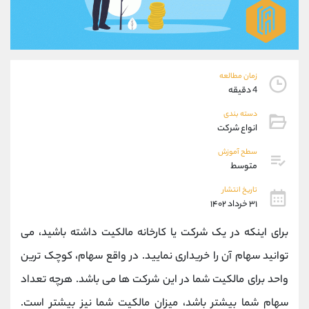
موبایل
09304891085
واتساپ
شروع گفتگو
تلگرام
@Armteam_admin_103
داخلی
103
زمان مطالعه
4 دقیقه
پشتیبان فروش
(ایمان پوراسماعیلی)
دسته بندی
موبایل
09927779040
انواع شرکت
واتساپ
شروع گفتگو
تلگرام
@Armteam_admin_por
سطح آموزش
متوسط
داخلی
107
تاریخ انتشار
۳۱ خرداد ۱۴۰۲
اطلاعات تماس
(دفتر فروش)
تلفن
021-22021030
برای اینکه در یک شرکت یا کارخانه مالکیت داشته باشید، می
تلفن
021-22021040
توانید سهام آن را خریداری نمایید. در واقع سهام، کوچک ترین
بدون پیش شماره
90001030
واحد برای مالکیت شما در این شرکت ها می باشد. هرچه تعداد
اینستاگرام
@alireza.mehrabii
کانال تلگرام
@alirezamehrabi_com
سهام شما بیشتر باشد، میزان مالکیت شما نیز بیشتر است.