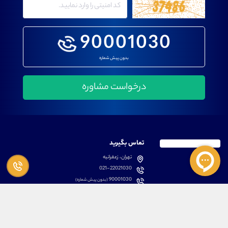
90001030
بدون پیش شماره
تماس بگیرید
تهران، زعفرانیه
021-22021030
90001030
(بدون پیش شماره)