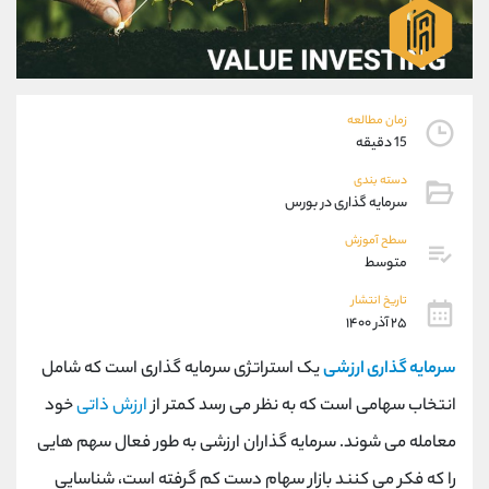
موبایل
09927779040
واتساپ
شروع گفتگو
تلگرام
@Armteam_admin_por
داخلی
107
زمان مطالعه
15 دقیقه
پشتیبان فروش
(یوسف فرخنده)
دسته بندی
موبایل
09194198792
سرمایه گذاری در بورس
واتساپ
شروع گفتگو
تلگرام
@Armteam_admin_33
سطح آموزش
متوسط
داخلی
118
تاریخ انتشار
۲۵ آذر ۱۴۰۰
اطلاعات تماس
(دفتر فروش)
تلفن
021-22021030
سرمایه گذاری ارزشی
یک استراتژی سرمایه گذاری است که شامل
تلفن
021-22021040
انتخاب سهامی است که به نظر می رسد کمتر از
ارزش ذاتی
خود
بدون پیش شماره
90001030
معامله می شوند. سرمایه گذاران ارزشی به طور فعال سهم هایی
اینستاگرام
@alireza.mehrabii
کانال تلگرام
@alirezamehrabi_com
را که فکر می کنند بازار سهام دست کم گرفته است، شناسایی