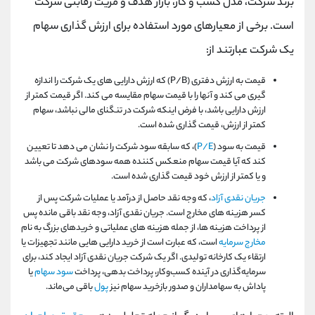
برند شرکت، مدل کسب و کار، بازار هدف و مزیت رقابتی شرکت
است. برخی از معیارهای مورد استفاده برای ارزش گذاری سهام
یک شرکت عبارتند از:
قیمت به ارزش دفتری (P/B) که ارزش دارایی های یک شرکت را اندازه
گیری می کند و آنها را با قیمت سهام مقایسه می کند. اگر قیمت کمتر از
ارزش دارایی باشد، با فرض اینکه شرکت در تنگنای مالی نباشد، سهام
کمتر از ارزش، قیمت گذاری شده است.
قیمت به سود (
P/E
)، که سابقه سود شرکت را نشان می دهد تا تعیین
کند که آیا قیمت سهام منعکس کننده همه سودهای شرکت می باشد
و یا کمتر از ارزش خود قیمت گذاری شده است.
جریان نقدی آزاد
، که وجه نقد حاصل از درآمد یا عملیات شرکت پس از
کسر هزینه های مخارج است. جریان نقدی آزاد، وجه نقد باقی مانده پس
از پرداخت هزینه ها، از جمله هزینه های عملیاتی و خریدهای بزرگ به نام
مخارج سرمایه
است، که عبارت است از خرید دارایی هایی مانند تجهیزات یا
ارتقاء یک کارخانه تولیدی. اگر یک شرکت جریان نقدی آزاد ایجاد کند، برای
سرمایه‌گذاری در آینده کسب‌وکار، پرداخت بدهی، پرداخت
سود سهام
یا
پاداش به سهامداران و صدور بازخرید سهام نیز
پول
باقی می‌ماند.