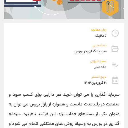
موبایل
09194198792
واتساپ
شروع گفتگو
تلگرام
@Armteam_admin_33
داخلی
118
زمان مطالعه
5 دقیقه
پشتیبان فروش
(محسن یزدی)
دسته بندی
موبایل
09304891085
سرمایه گذاری در بورس
واتساپ
شروع گفتگو
سطح آموزش
تلگرام
@Armteam_admin_103
مقدماتی
داخلی
103
تاریخ انتشار
۲۱ فروردین ۱۴۰۲
اطلاعات تماس
(دفتر فروش)
سرمایه گذاری را می توان خرید هر دارایی برای کسب سود و
تلفن
021-22021030
تلفن
021-22021040
منفعت در بلندمدت دانست و همواره از بازار بورس می توان به
بدون پیش شماره
90001030
عنوان یکی از بسترهای جذاب برای این فرآیند نام برد. سرمایه
اینستاگرام
@alireza.mehrabii
کانال تلگرام
@alirezamehrabi_com
گذاری در بورس به وسیله روش های مختلفی انجام می شود و