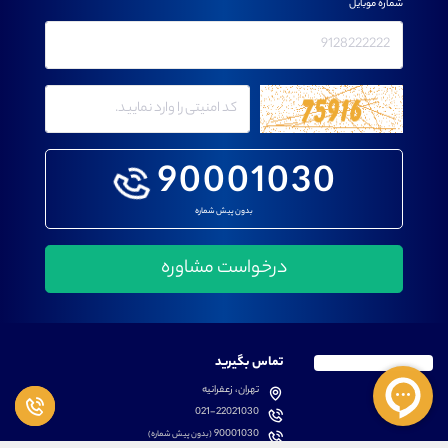
شماره موبایل
90001030
بدون پیش شماره
تماس بگیرید
تهران، زعفرانیه
021-22021030
90001030
(بدون پیش شماره)