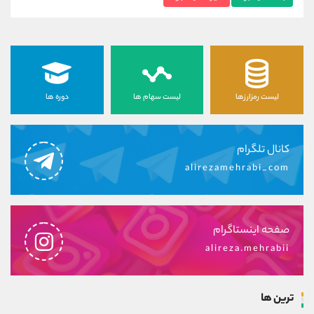
لیست رمزارزها
لیست سهام ها
دوره ها
کانال تلگرام
alirezamehrabi_com
صفحه اینستاگرام
alireza.mehrabii
ترین ها