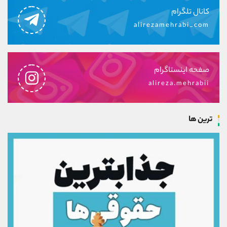
کانال تلگرام
alirezamehrabi_com
صفحه اینستاگرام
alireza.mehrabii
ترین ها