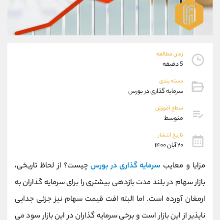
موبایل
09927779040
واتساپ
شروع گفتگو
تلگرام
@Armteam_admin_por
داخلی
107
زمان مطالعه
5 دقیقه
پشتیبان فروش
(فائزه تهرانی)
دسته بندی
موبایل
09101364784
سرمایه گذاری در بورس
واتساپ
شروع گفتگو
تلگرام
@Armteam_admin_104
سطح آموزش
متوسط
داخلی
104
تاریخ انتشار
۲۰ آبان ۱۴۰۰
اطلاعات تماس
(دفتر فروش)
تلفن
021-22021030
مزایا و معایب
سرمایه گذاری در بورس
چیست؟ از لحاظ تاریخی،
تلفن
021-22021040
بازار سهام در بلند مدت بازدهی بیشتری را برای سرمایه گذاران به
بدون پیش شماره
90001030
ارمغان آورده است. اما البته افت قیمت سهام نیز جزئی جدایی
اینستاگرام
@alireza.mehrabii
کانال تلگرام
@alirezamehrabi_com
ناپذیر از این بازار است و برخی سرمایه گذاران در این بازار سود می