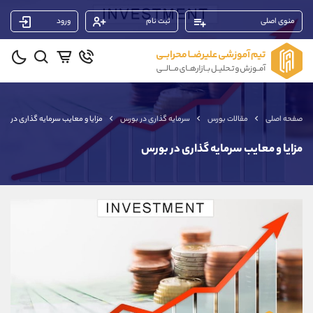
منوی اصلی
ثبت نام
ورود
پشتیبان فروش
(محسن یزدی)
موبایل
09304891085
واتساپ
شروع گفتگو
صفحه اصلی
مقالات بورس
سرمایه گذاری در بورس
مزایا و معایب سرمایه گذاری در بو
تلگرام
@Armteam_admin_103
داخلی
103
مزایا و معایب سرمایه گذاری در بورس
پشتیبان فروش
(یوسف فرخنده)
موبایل
09194198792
واتساپ
شروع گفتگو
تلگرام
@Armteam_admin_33
داخلی
118
پشتیبان فروش
(ایمان پوراسماعیلی)