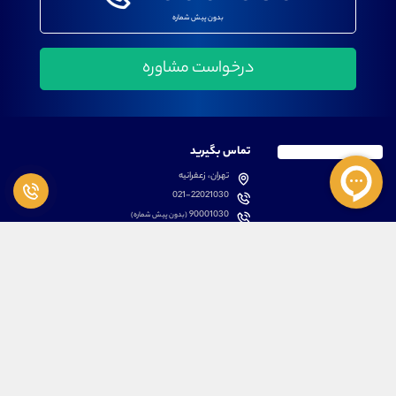
بدون پیش شماره
تماس بگیرید
تهران، زعفرانیه
021-22021030
90001030
(بدون پیش شماره)
پشتیبانی
دسترسی سریع
سوالات متداول
مطالب آموزشی بورس
دانلود اپلیکیشن اختصاصی
لیست دوره های آموزشی
نرم افزار های کاربردی
معرفی سهام ها
قوانین و مقررات
تحلیل تکنیکال رمز ارزها