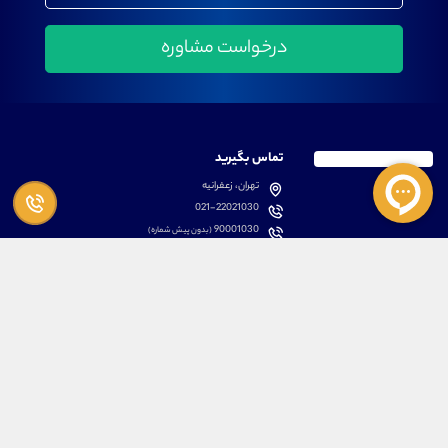
تماس بگیرید
تهران، زعفرانیه
021-22021030
90001030
(بدون پیش شماره)
پشتیبانی
دسترسی سریع
سوالات متداول
مطالب آموزشی بورس
دانلود اپلیکیشن اختصاصی
لیست دوره های آموزشی
نرم افزار های کاربردی
معرفی سهام ها
قوانین و مقررات
تحلیل تکنیکال رمز ارزها