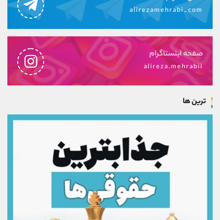
alirezamehrabi_com
صفحه اینستاگرام
alireza.mehrabii
ترین ها