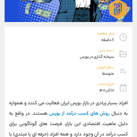
موبایل
09194198792
واتساپ
شروع گفتگو
تلگرام
@Armteam_admin_33
داخلی
118
زمان مطالعه
5 دقیقه
پشتیبان فروش
(فائزه تهرانی)
دسته بندی
موبایل
09101364784
سرمایه گذاری در بورس
واتساپ
شروع گفتگو
تلگرام
@Armteam_admin_104
سطح آموزش
متوسط
داخلی
104
تاریخ انتشار
۱۷ آذر ۱۴۰۱
اطلاعات تماس
(دفتر فروش)
تلفن
021-22021030
افراد بسیار زیادی در بازار بورس ایران فعالیت می کنند و همواره
تلفن
021-22021040
به دنبال
روش های کسب درآمد از بورس
هستند. در واقع به
بدون پیش شماره
90001030
دلیل ماهیت اقتصادی این بازار، فرصت های گوناگونی برای
اینستاگرام
@alireza.mehrabii
کانال تلگرام
@alirezamehrabi_com
کسب درآمد در آن وجود دارد و همه افراد (حرفه ای یا مبتدی) با