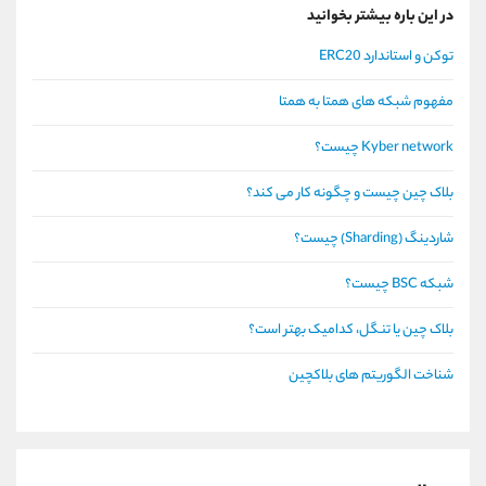
در این باره بیشتر بخوانید
توکن و استاندارد ERC20
مفهوم شبکه های همتا به همتا
Kyber network چیست؟
بلاک چین چیست و چگونه کار می کند؟
شاردینگ (Sharding) چیست؟
شبکه BSC چیست؟
بلاک چین یا تنگل، کدامیک بهتر است؟
شناخت الگوریتم های بلاکچین