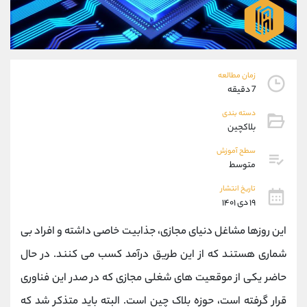
موبایل
09304891085
واتساپ
شروع گفتگو
تلگرام
@Armteam_admin_103
داخلی
103
زمان مطالعه
7 دقیقه
پشتیبان فروش
(ایمان پوراسماعیلی)
دسته بندی
موبایل
09927779040
بلاکچین
واتساپ
شروع گفتگو
تلگرام
@Armteam_admin_por
سطح آموزش
متوسط
داخلی
107
تاریخ انتشار
۱۹ دی ۱۴۰۱
اطلاعات تماس
(دفتر فروش)
تلفن
021-22021030
این روزها مشاغل دنیای مجازی، جذابیت خاصی داشته و افراد بی
تلفن
021-22021040
شماری هستند که از این طریق درآمد کسب می کنند. در حال
بدون پیش شماره
90001030
حاضر یکی از موقعیت های شغلی مجازی که در صدر این فناوری
اینستاگرام
@alireza.mehrabii
کانال تلگرام
@alirezamehrabi_com
قرار گرفته است، حوزه بلاک چین است. البته باید متذکر شد که