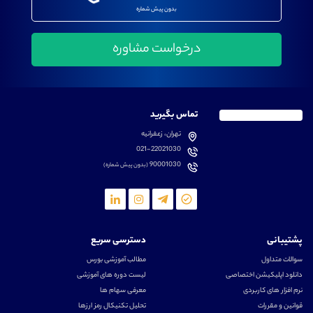
بدون پیش شماره
تماس بگیرید
تهران، زعفرانیه
021-22021030
90001030
(بدون پیش شماره)
پشتیبانی
دسترسی سریع
سوالات متداول
مطالب آموزشی بورس
دانلود اپلیکیشن اختصاصی
لیست دوره های آموزشی
نرم افزار های کاربردی
معرفی سهام ها
قوانین و مقررات
تحلیل تکنیکال رمز ارزها