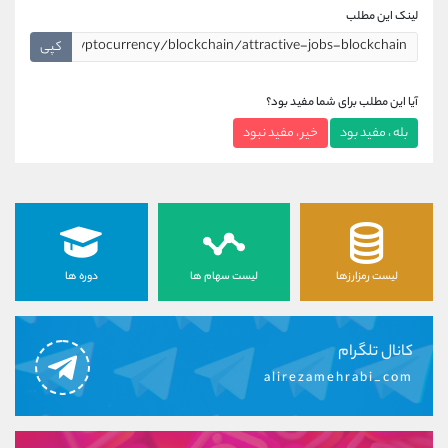
لینک این مطلب
کپی
آیا این مطلب برای شما مفید بود؟
بله ، مفید بود
خیر ، مفید نبود
لیست رمزارزها
لیست سهام ها
دوره ها
کانال تلگرام
alirezamehrabi_com