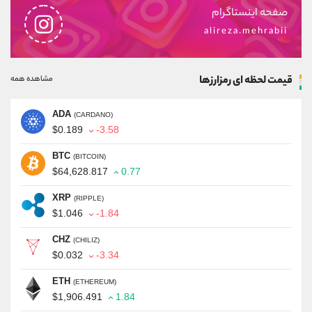
صفحه اینستاگرام
alireza.mehrabii
قیمت لحظه ای رمزارزها
مشاهده همه
ADA
(CARDANO)
$0.189
-3.58
BTC
(BITCOIN)
$64,628.817
0.77
XRP
(RIPPLE)
$1.046
-1.84
CHZ
(CHILIZ)
$0.032
-3.34
ETH
(ETHEREUM)
$1,906.491
1.84