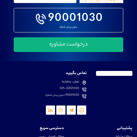
90001030
بدون پیش شماره
تماس بگیرید
تهران، زعفرانیه
021-22021030
90001030
(بدون پیش شماره)
پشتیبانی
دسترسی سریع
سوالات متداول
مطالب آموزشی بورس