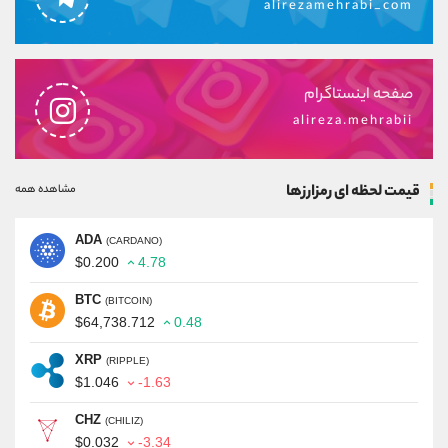
alirezamehrabi_com
صفحه اینستاگرام
alireza.mehrabii
قیمت لحظه ای رمزارزها
مشاهده همه
ADA
(CARDANO)
$0.200
4.78
BTC
(BITCOIN)
$64,738.712
0.48
XRP
(RIPPLE)
$1.046
-1.63
CHZ
(CHILIZ)
$0.032
-3.34