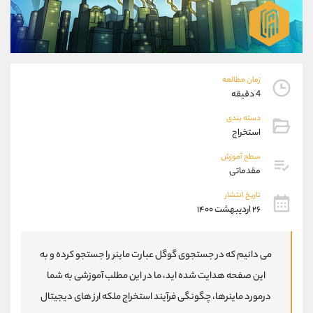
موبایل
09304891085
واتساپ
شروع گفتگو
تلگرام
@Armteam_admin_103
داخلی
103
زمان مطالعه
4 دقیقه
پشتیبان فروش
(یوسف فرخنده)
موبایل
09194198792
دسته بندی
استخراج
واتساپ
شروع گفتگو
تلگرام
@Armteam_admin_33
سطح آموزش
داخلی
118
مقدماتی
تاریخ انتشار
اطلاعات تماس
۲۶ اردیبهشت ۱۴۰۰
(دفتر فروش)
تلفن
021-22021030
تلفن
021-22021040
می دانیم که در جستجوی گوگل عبارت ماینر را جستجو کرده و به
بدون پیش شماره
90001030
این صفحه هدایت شده اید، ما در این مطلب آموزشی به شما
اینستاگرام
@alireza.mehrabii
درمورد ماینرها، چگونگی فرآیند استخراج ملکه ارز های دیجیتال
کانال تلگرام
@alirezamehrabi_com