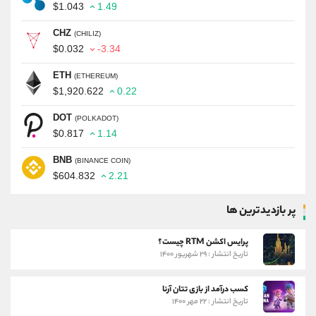
$1.043
1.49
CHZ
(CHILIZ)
$0.032
-3.34
ETH
(ETHEREUM)
$1,920.622
0.22
DOT
(POLKADOT)
$0.817
1.14
BNB
(BINANCE COIN)
$604.832
2.21
پر بازدیدترین ها
پرایس اکشن RTM چیست؟
تاریخ انتشار : ۲۹ شهریور ۱۴۰۰
کسب درآمد از بازی تتان آرنا
تاریخ انتشار : ۲۲ مهر ۱۴۰۰