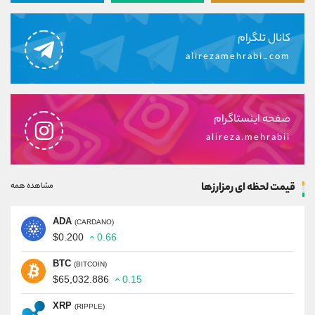
کانال تلگرام
alirezamehrabi_com
صفحه اینستاگرام
alireza.mehrabii
قیمت لحظه ای رمزارزها
مشاهده همه
ADA
(CARDANO)
$0.200
0.66
BTC
(BITCOIN)
$65,032.886
0.15
XRP
(RIPPLE)