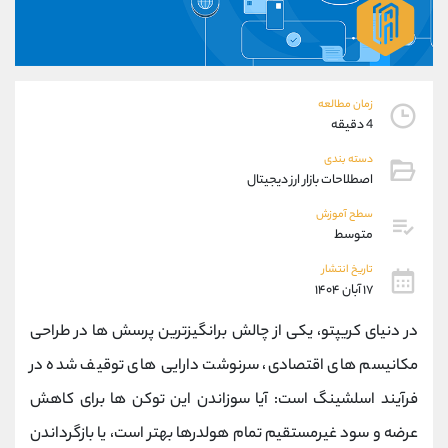
موبایل
09927779040
واتساپ
شروع گفتگو
تلگرام
@Armteam_admin_por
داخلی
107
زمان مطالعه
4 دقیقه
پشتیبان فروش
(محسن یزدی)
دسته بندی
موبایل
09304891085
اصطلاحات بازار ارز دیجیتال
واتساپ
شروع گفتگو
سطح آموزش
تلگرام
@Armteam_admin_103
متوسط
داخلی
103
تاریخ انتشار
۱۷ آبان ۱۴۰۴
اطلاعات تماس
(دفتر فروش)
در دنیای کریپتو، یکی از چالش ‌برانگیزترین پرسش ‌ها در طراحی
تلفن
021-22021030
تلفن
021-22021040
مکانیسم ‌های اقتصادی، سرنوشت دارایی‌ های توقیف ‌شده در
بدون پیش شماره
90001030
فرآیند اسلشینگ است: آیا سوزاندن این توکن ‌ها برای کاهش
اینستاگرام
@alireza.mehrabii
کانال تلگرام
@alirezamehrabi_com
عرضه و سود غیرمستقیم تمام هولدرها بهتر است، یا بازگرداندن