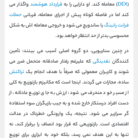
(
DEX
) معامله کند. او دارایی را به
قرارداد هوشمند
واگذار می‌
کند اما در فاصله کوتاه پیش از اجرای معامله، قربانی
حملات
فرانت‌ رانینگ
یا ساندویچ می ‌شود و خروجی معامله ‌اش به شکل
محسوسی بدتر از حد انتظار خواهد بود.
در چنین سناریویی، دو گروه اصلی آسیب می ‌بینند: تأمین‌
کنندگان
نقدینگی
که علیرغم رفتار صادقانه متحمل ضرر می
‌شوند و کاربران معمولی که صرفاً با هدف انجام یک
تراکنش
ساده، مجازات می‌ گردند. اینجا است که مکانیزم بازتوزیع به کلی
از مسیر خود منحرف می‌ شود: ارزش به جای توزیع عادلانه، از
دست افراد درستکار خارج شده و به جیب بازیگران سوء استفاده‌
گر سرازیر می‌ شود. نتیجه، یک وارونگی خطرناک در عدالت
اقتصادی است. بازتوزیعی که قرار بود انصاف را برقرار کند، نه
تنها به این هدف نمی ‌رسد، بلکه خود به ابزاری برای توزیع