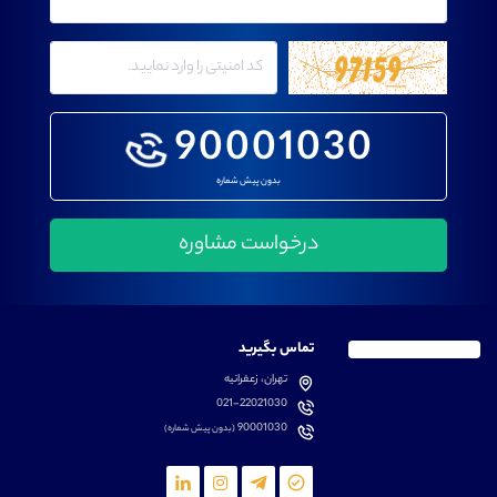
90001030
بدون پیش شماره
تماس بگیرید
تهران، زعفرانیه
021-22021030
90001030
(بدون پیش شماره)