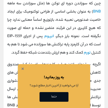
چین که سوزاندن دوره ‌ای توکن‌ ها (مثل سوزاندن سه ‌ماهه
BNB
) به ‌عنوان بخشی اساسی از طراحی توکنومیک برای ایجاد
خاصیت ضدتورمی تعبیه شده، بازتوزیع اساساً معنایی ندارد چرا
که هیچ کاربری در این فرآیند متضرر نشده و حمله ‌ای صورت
نگرفته است. نمونه بارز دیگر،
اتریوم
پس از اجرای EIP-1559
است که در آن کارمزد پایه تراکنش ‌ها سوزانده می ‌شود تا هم به
کنترل
تورم
کمک کند و هم ارزش بلندمدت شبکه حفظ گردد.
اگرچه پیشنهاد بازتوزیع این کارمزدها برای تشکیل صندوق
×
کاهش
کارمزد
جذاب به نظر می ‌رسد اما این رویکرد با چالش‌ های
به روز بمانید!
جدی مواجه است: خنثی ‌سازی خاصیت ضدتورمی، دشواری
آیا می‌خواهید از آخرین اخبار مطلع شوید؟
مدیریت توزیع عادلانه، ایجاد انگیزه ‌های نادرست برای ارسال
حتما
تراکنش ‌های اسپم و بروز تبعیض در اولویت ‌بندی تراکنش‌ ها
توسط اعتبارسنجان. بنابراین، در مدل ‌های اقتصادی مانند BNB