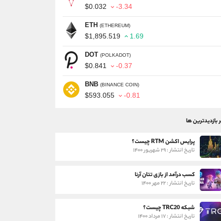
$0.032
-3.34
ETH
(ETHEREUM)
$1,895.519
1.69
DOT
(POLKADOT)
$0.841
-0.37
BNB
(BINANCE COIN)
$593.055
-0.81
ر بازدیدترین ها
پرایس اکشن RTM چیست؟
تاریخ انتشار : ۲۹ شهریور ۱۴۰۰
کسب درآمد از بازی تتان آرنا
تاریخ انتشار : ۲۲ مهر ۱۴۰۰
شبکه TRC20 چیست؟
تاریخ انتشار : ۱۷ مرداد ۱۴۰۰