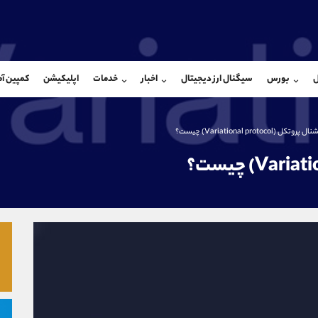
بان فروش
پشتیبان فروش
(یوسف فرخنده)
(محسن یزدی)
ل
بورس
سیگنال ارز دیجیتال
اخبار
خدمات
اپلیکیشن
کمپین آ
09194198792
موبایل
9304891085
شروع گفتگو
واتساپ
شروع گفتگ
@Armteam_admin_33
تلگرام
Armteam_admin_103
پروتکل (Variational protocol) چیست؟
118
داخلی
03