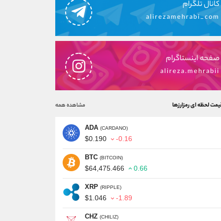
کانال تلگرام
alirezamehrabi_com
صفحه اینستاگرام
alireza.mehrabii
یمت لحظه ای رمزارزها
مشاهده همه
ADA
(CARDANO)
$0.190
-0.16
BTC
(BITCOIN)
$64,475.466
0.66
XRP
(RIPPLE)
$1.046
-1.89
CHZ
(CHILIZ)