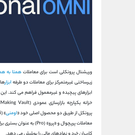
وریشنال پروتکلی است برای معاملات
همتا به ‌هم
زیرساختی غیرمتمرکز برای معاملات دو طرفه
ابزار
های
ابزارهای پیچیده و غیرمعمول فراهم می کند. این
پروتکل از طریق دو محصول اصلی خود «
اومنی
» (Omni) به عنوان یک
معاملات پرپچوال و «پرو» (Pro) به عنوان بستری برای قراردادهای مشتقه سفارشی خارج از صرافی (
کاربران خرد و نهادهای مالی را پوشش می ‌دهد.