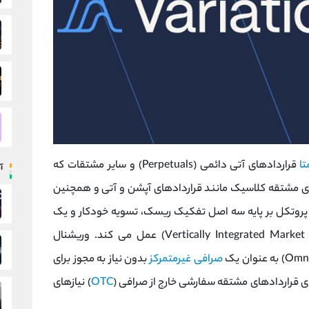
تا
قراردادهای آتی دائمی (Perpetuals) و سایر مشتقات که
آ
 مشتقه کلاسیک مانند قراردادهای آپشن و آتی و همچنین
 پروتکل بر پایه سه اصل تفکیک ریسک، تسویه خودکار و یک
خزانه یکپارچه بازارسازی عمودی (Vertically Integrated Market Making Vault) عمل می کند. وریشنال
صرافی غیرمتمرکز
بدون نیاز به مجوز برای
OTC
) نیازهای