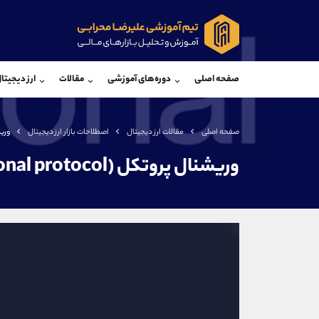
پشتیبان فروش
پشتی
(ایمان پوراسماعیلی)
صفحه اصلی
دوره‌های آموزشی
مقالات
ارز دیجیتا
موبایل
09927779040
موبایل
واتساپ
شروع گفتگو
واتساپ
تلگرام
@Armteam_admin_por
تلگرام
صفحه اصلی
مقالات ارز دیجیتال
اصطلاحات بازار ارز دیجیتال
وریشنال 
داخلی
107
داخلی
وریشنال پروتکل (Variational protocol) چیست؟
اطلاعات تماس
(دفتر فروش)
تلفن
تلفن
بدون پیش شماره
اینستاگرام
کانال تلگرام
کانال بله