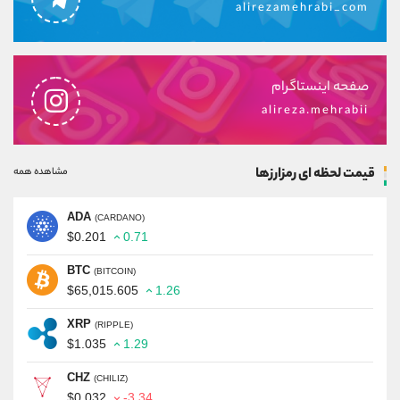
alirezamehrabi_com
صفحه اینستاگرام
alireza.mehrabii
قیمت لحظه ای رمزارزها
مشاهده همه
ADA
(CARDANO)
$0.201
0.71
BTC
(BITCOIN)
$65,015.605
1.26
XRP
(RIPPLE)
$1.035
1.29
CHZ
(CHILIZ)
$0.032
-3.34