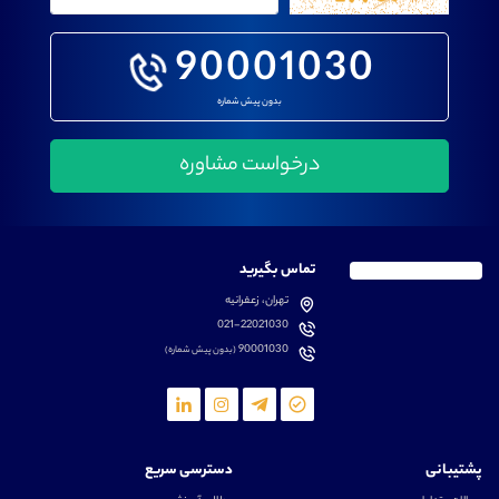
90001030
بدون پیش شماره
تماس بگیرید
تهران، زعفرانیه
021-22021030
90001030
(بدون پیش شماره)
پشتیبانی
دسترسی سریع