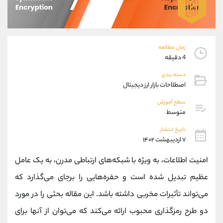
موبایل
09927779040
واتساپ
شروع گفتگو
تلگرام
@Armteam_admin_por
داخلی
107
زمان مطالعه
4 دقیقه
پشتیبان فروش
(یوسف فرخنده)
دسته بندی
موبایل
09194198792
اصطلاحات بازار ارز دیجیتال
واتساپ
شروع گفتگو
سطح آموزش
تلگرام
@Armteam_admin_33
متوسط
داخلی
118
تاریخ انتشار
۷ اردیبهشت ۱۴۰۲
اطلاعات تماس
(دفتر فروش)
امنیت اطلاعات، به‌ ویژه با شبکه‌های ارتباطی مدرن، به یک عامل
تلفن
021-22021030
عظیم تبدیل شده است و حفره‌هایی را برجای می‌گذارد که
تلفن
021-22021040
بدون پیش شماره
90001030
می‌تواند تأثیرات مخربی داشته باشد. این مقاله بحثی را در مورد
اینستاگرام
@alireza.mehrabii
دو طرح رمزگذاری محبوب ارائه می‌کند که می‌توان از آنها برای
کانال تلگرام
@alirezamehrabi_com