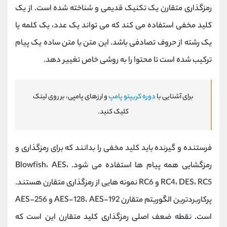
رمزگذاری متقارن یک تکنیک قدیمی و شناخته شده است. از یک
کلید مخفی استفاده می کند که می تواند یک عدد، یک کلمه یا
یک رشته از حروف تصادفی باشد. این متن با متن ساده یک پیام
ترکیب شده است تا محتوا را به روشی خاص تغییر دهد.
برای آشنایی با
دوره کریپتو پامپ
و ارزهای پامپی، بر روی لینک
کلیک کنید.
فرستنده و گیرنده باید کلید مخفی را بدانند که برای رمزگذاری و
رمزگشایی همه پیام ها استفاده می شود. Blowfish، AES،
RC4، DES، RC5 و RC6 نمونه هایی از رمزگذاری متقارن هستند.
پرکاربردترین الگوریتم متقارن AES-128، AES-192 و AES-256
است. نقطه ضعف اصلی رمزگذاری کلید متقارن این است که