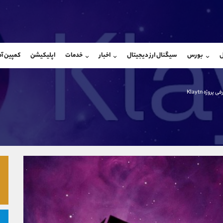
بان فروش
پشتیبان فروش
(ایمان پوراسماعیلی)
(یوسف فرخنده)
ل
بورس
سیگنال ارز دیجیتال
اخبار
خدمات
اپلیکیشن
کمپین آ
09927779040
موبایل
9194198792
شروع گفتگو
واتساپ
شروع گفتگ
@Armteam_admin_por
تلگرام
Armteam_admin_33
 پروژه Klaytn
107
داخلی
8