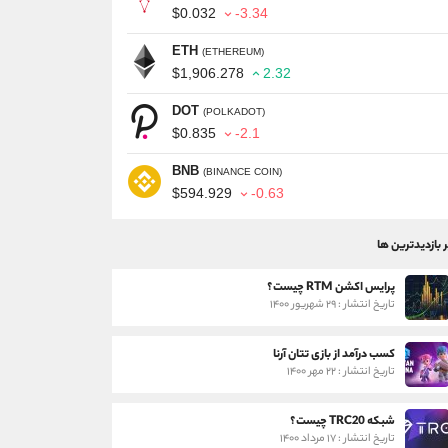
$0.032
-3.34
ETH
(ETHEREUM)
$1,906.278
2.32
DOT
(POLKADOT)
$0.835
-2.1
BNB
(BINANCE COIN)
$594.929
-0.63
ر بازدیدترین ها
پرایس اکشن RTM چیست؟
تاریخ انتشار : ۲۹ شهریور ۱۴۰۰
کسب درآمد از بازی تتان آرنا
تاریخ انتشار : ۲۲ مهر ۱۴۰۰
شبکه TRC20 چیست؟
تاریخ انتشار : ۱۷ مرداد ۱۴۰۰