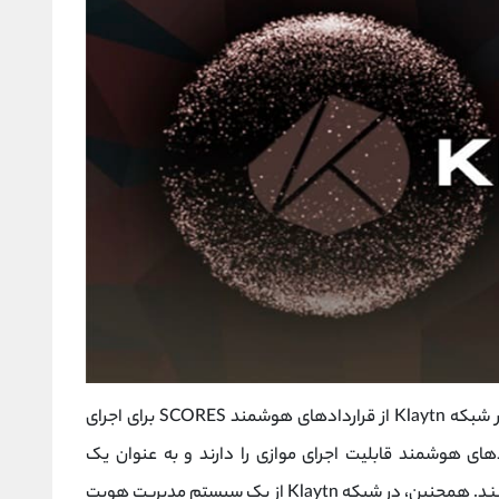
برای افزایش سرعت و کاهش هزینه تراکنش‌ها، در شبکه Klaytn از قراردادهای هوشمند SCORES برای اجرای
دهای هوشمند قابلیت اجرای موازی را دارند و به عنوان یک
سرویس بلاک چینی در شبکه Klaytn فعالیت می‌کنند. همچنین، در شبکه Klaytn از یک سیستم مدیریت هویت