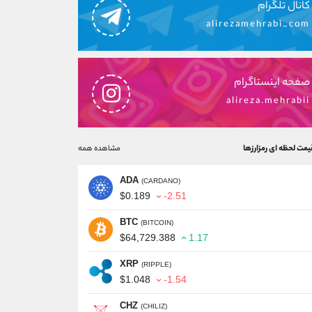
کانال تلگرام
alirezamehrabi_com
صفحه اینستاگرام
alireza.mehrabii
یمت لحظه ای رمزارزها
مشاهده همه
ADA
(CARDANO)
$0.189
-2.51
BTC
(BITCOIN)
$64,729.388
1.17
XRP
(RIPPLE)
$1.048
-1.54
CHZ
(CHILIZ)