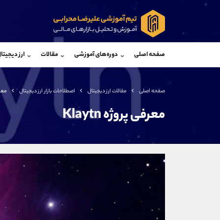
پشتیبان فروش
پشتی
(محسن یزدی)
صفحه اصلی
دوره‌های آموزشی
مقالات
ارز دیجیتا
موبایل
09304891085
موبایل
واتساپ
شروع گفتگو
واتساپ
تلگرام
@Armteam_admin_103
تلگرام
صفحه اصلی
مقالات ارز دیجیتال
اصطلاحات بازار ارز دیجیتال
معرفی
داخلی
103
داخلی
معرفی پروژه Klaytn
اطلاعات تماس
(دفتر فروش)
تلفن
تلفن
بدون پیش شماره
اینستاگرام
کانال تلگرام
کانال بله