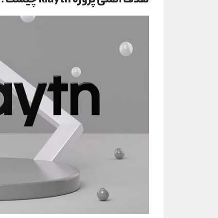
هدف اصلی پروژه klaytn چیست؟