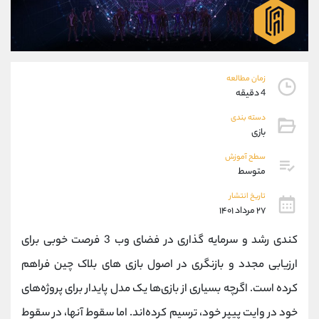
موبایل
09304891085
واتساپ
شروع گفتگو
تلگرام
@Armteam_admin_103
داخلی
103
زمان مطالعه
4 دقیقه
پشتیبان فروش
(یوسف فرخنده)
دسته بندی
موبایل
09194198792
بازی
واتساپ
شروع گفتگو
تلگرام
@Armteam_admin_33
سطح آموزش
متوسط
داخلی
118
تاریخ انتشار
۲۷ مرداد ۱۴۰۱
اطلاعات تماس
(دفتر فروش)
تلفن
021-22021030
کندی رشد و سرمایه گذاری در فضای وب 3 فرصت خوبی برای
تلفن
021-22021040
ارزیابی مجدد و بازنگری در اصول بازی های بلاک چین فراهم
بدون پیش شماره
90001030
کرده است. اگرچه بسیاری از بازی‌ها یک مدل پایدار برای پروژه‌های
اینستاگرام
@alireza.mehrabii
کانال تلگرام
@alirezamehrabi_com
خود در وایت پیپر خود، ترسیم کرده‌اند. اما سقوط آنها، در سقوط