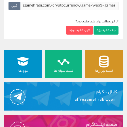
کپی
آیا این مطلب برای شما مفید بود؟
بله ، مفید بود
خیر ، مفید نبود
لیست رمزارزها
لیست سهام ها
دوره ها
کانال تلگرام
alirezamehrabi_com
صفحه اینستاگرام