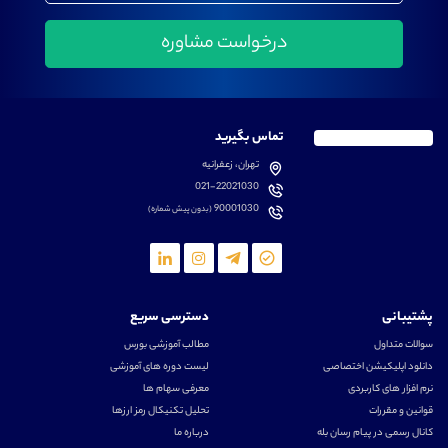
تماس بگیرید
تهران، زعفرانیه
021-22021030
90001030
(بدون پیش شماره)
پشتیبانی
دسترسی سریع
سوالات متداول
مطالب آموزشی بورس
دانلود اپلیکیشن اختصاصی
لیست دوره های آموزشی
نرم افزار های کاربردی
معرفی سهام ها
قوانین و مقررات
تحلیل تکنیکال رمز ارزها
کانال رسمی در پیام رسان بله
درباره ما