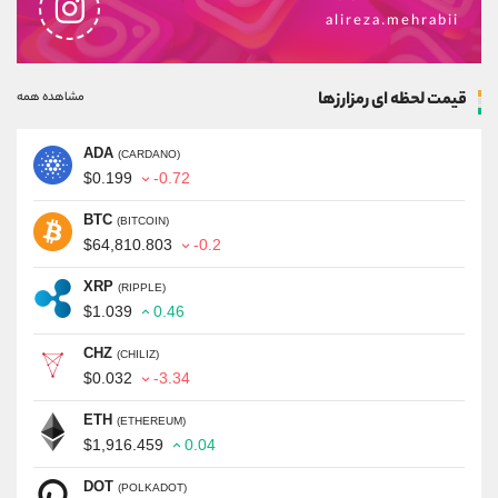
alireza.mehrabii
قیمت لحظه ای رمزارزها
مشاهده همه
ADA
(CARDANO)
$0.199
-0.72
BTC
(BITCOIN)
$64,810.803
-0.2
XRP
(RIPPLE)
$1.039
0.46
CHZ
(CHILIZ)
$0.032
-3.34
ETH
(ETHEREUM)
$1,916.459
0.04
DOT
(POLKADOT)