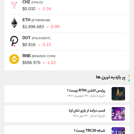
CHZ
(CHILIZ)
$0.032
-3.34
ETH
(ETHEREUM)
$1,896.683
-0.89
DOT
(POLKADOT)
$0.816
-3.15
BNB
(BINANCE COIN)
$586.970
-1.52
پر بازدیدترین ها
پرایس اکشن RTM چیست؟
تاریخ انتشار : ۲۹ شهریور ۱۴۰۰
کسب درآمد از بازی تتان آرنا
تاریخ انتشار : ۲۲ مهر ۱۴۰۰
شبکه TRC20 چیست؟