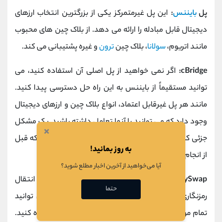
پل
بایننس
:
این پل غیرمتمرکز یکی از بزرگترین انتخاب ارزهای
دیجیتال قابل مبادله را ارائه می دهد. از بلاک چین های محبوب
مانند اتریوم،
سولانا
، بلاک چین
ترون
و غیره پشتیبانی می کند.
cBridge:
اگر نمی ‌خواهید از پل اصلی آن استفاده کنید، می‌
توانید مستقیماً از بایننس به این راه‌ حل دسترسی پیدا کنید.
مانند هر پل غیرقابل اعتماد، انواع بلاک چین و ارزهای دیجیتال
وجود دارد که می توانید با آنها تعامل داشته باشید. یک مشکل
×
جزئی که ممکن است با cBridge داشته باشید این است که قبل
به روز بمانید!
از انجام هر کاری باید یک کیف پول وصل کنید.
آیا می‌خواهید از آخرین اخبار مطلع شوید؟
AnySwap:
این پلتفرم برای داشتن ویژگی هایی غیر از انتقال
حتما
رمزنگاری محبوب است. پس از اتصال به کیف پول، می توانید
تمام موجودی های خود را در انواع مختلف سکه مشاهده کنید.