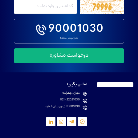
90001030
بدون پیش شماره
تماس بگیرید
تهران، زعفرانیه
021-22021030
90001030
(بدون پیش شماره)