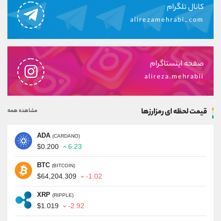
کانال تلگرام
alirezamehrabi_com
صفحه اینستاگرام
alireza.mehrabii
قیمت لحظه ای رمزارزها
مشاهده همه
ADA
(CARDANO)
$0.200
6.23
BTC
(BITCOIN)
$64,204.309
-1.02
XRP
(RIPPLE)
$1.019
-2.92