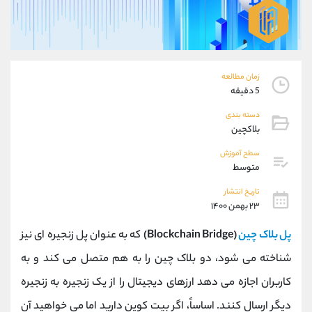
موبایل
09194198792
واتساپ
شروع گفتگو
تلگرام
@Armteam_admin_33
داخلی
118
زمان مطالعه
5 دقیقه
پشتیبان فروش
(ایمان پوراسماعیلی)
دسته بندی
موبایل
09927779040
بلاکچین
واتساپ
شروع گفتگو
تلگرام
@Armteam_admin_por
سطح آموزش
متوسط
داخلی
107
تاریخ انتشار
۲۳ بهمن ۱۴۰۰
اطلاعات تماس
(دفتر فروش)
تلفن
021-22021030
پل بلاک چین
(Blockchain Bridge)
که به عنوان پل زنجیره ای نیز
تلفن
021-22021040
شناخته می شود، دو بلاک چین را به هم متصل می کند و به
بدون پیش شماره
90001030
کاربران اجازه می دهد ارزهای دیجیتال را از یک زنجیره به زنجیره
اینستاگرام
@alireza.mehrabii
کانال تلگرام
@alirezamehrabi_com
دیگر ارسال کنند. اساساً، اگر بیت کوین دارید اما می خواهید آن