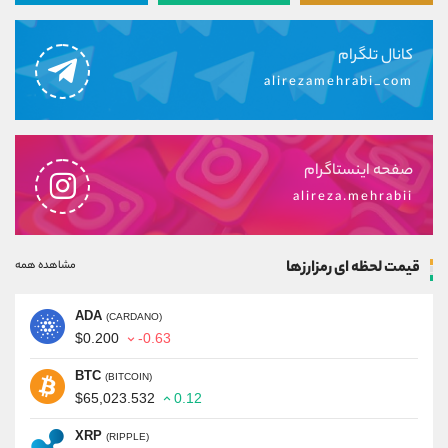
کانال تلگرام
alirezamehrabi_com
صفحه اینستاگرام
alireza.mehrabii
قیمت لحظه ای رمزارزها
مشاهده همه
ADA
(CARDANO)
$0.200
-0.63
BTC
(BITCOIN)
$65,023.532
0.12
XRP
(RIPPLE)