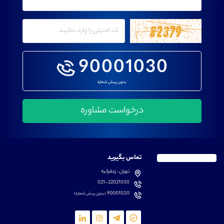
90001030
بدون پیش شماره
تماس بگیرید
تهران، زعفرانیه
021-22021030
90001030
(بدون پیش شماره)