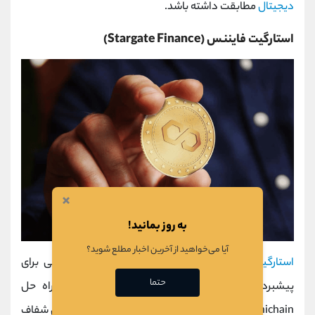
دیجیتال
مطابقت داشته باشد.
استارگیت فایننس (Stargate Finance)
×
به روز بمانید!
آیا می‌خواهید از آخرین اخبار مطلع شوید؟
استارگیت
فایننس(Stargate Finance)، گام های مهمی برای
حتما
پیشبرد چشم انداز خود برای تبدیل شدن به یک راه حل
Omnichain برداشته است. این پروتکل دارای رابط کاربری شفاف