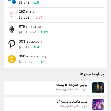
$1.042
1.8
CHZ
(CHILIZ)
$0.032
-3.34
ETH
(ETHEREUM)
$1,918.824
0.09
DOT
(POLKADOT)
$0.817
0.4
BNB
(BINANCE COIN)
$602.508
1.62
پر بازدیدترین ها
پرایس اکشن RTM چیست؟
تاریخ انتشار : ۲۹ شهریور ۱۴۰۰
کسب درآمد از بازی تتان آرنا
تاریخ انتشار : ۲۲ مهر ۱۴۰۰