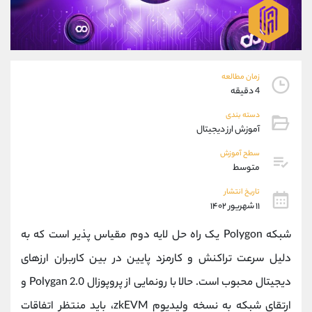
موبایل
09101364784
واتساپ
شروع گفتگو
تلگرام
@Armteam_admin_104
داخلی
104
زمان مطالعه
4 دقیقه
پشتیبان فروش
(یوسف فرخنده)
دسته بندی
موبایل
09194198792
آموزش ارز دیجیتال
واتساپ
شروع گفتگو
تلگرام
@Armteam_admin_33
سطح آموزش
متوسط
داخلی
118
تاریخ انتشار
۱۱ شهریور ۱۴۰۲
اطلاعات تماس
(دفتر فروش)
تلفن
021-22021030
شبکه Polygon یک راه حل لایه دوم مقیاس پذیر است که به
تلفن
021-22021040
دلیل سرعت تراکنش و کارمزد پایین در بین کاربران ارزهای
بدون پیش شماره
90001030
دیجیتال محبوب است. حالا با رونمایی از پروپوزال Polygan 2.0 و
اینستاگرام
@alireza.mehrabii
کانال تلگرام
@alirezamehrabi_com
ارتقای شبکه به نسخه ولیدیوم zkEVM، باید منتظر اتفاقات