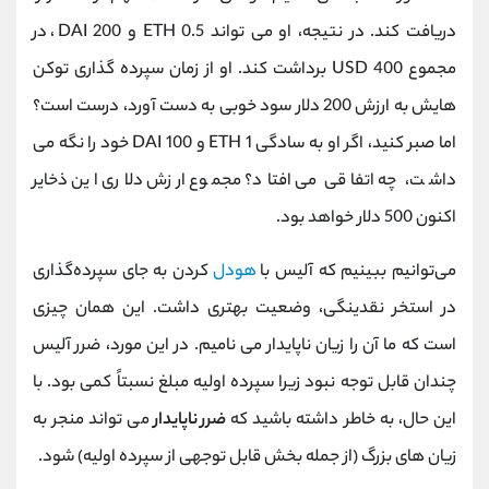
دریافت کند. در نتیجه، او می تواند 0.5 ETH و 200 DAI، در
مجموع 400 USD برداشت کند. او از زمان سپرده گذاری توکن
هایش به ارزش 200 دلار سود خوبی به دست آورد، درست است؟
اما صبر کنید، اگر او به سادگی 1 ETH و 100 DAI خود را نگه می
داشت، چه اتفاقی می افتاد؟ مجموع ارزش دلاری این ذخایر
اکنون 500 دلار خواهد بود.
می‌توانیم ببینیم که آلیس با
هودل
کردن به جای سپرده‌گذاری
در استخر نقدینگی، وضعیت بهتری داشت. این همان چیزی
است که ما آن را زیان ناپایدار می نامیم. در این مورد، ضرر آلیس
چندان قابل توجه نبود زیرا سپرده اولیه مبلغ نسبتاً کمی بود. با
این حال، به خاطر داشته باشید که
ضرر ناپایدار
می تواند منجر به
زیان های بزرگ (از جمله بخش قابل توجهی از سپرده اولیه) شود.