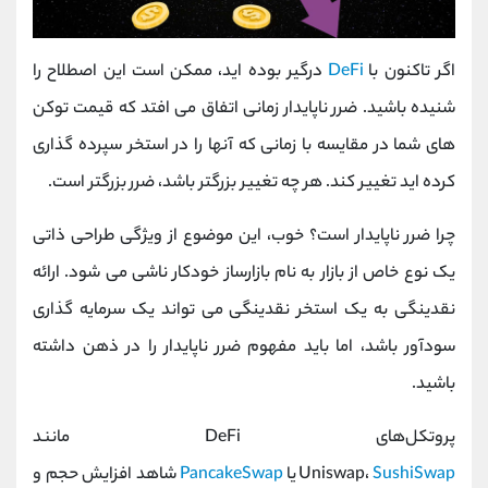
اگر تاکنون با
DeFi
درگیر بوده اید، ممکن است این اصطلاح را
شنیده باشید. ضرر ناپایدار زمانی اتفاق می افتد که قیمت توکن
های شما در مقایسه با زمانی که آنها را در استخر سپرده گذاری
کرده اید تغییر کند. هر چه تغییر بزرگتر باشد، ضرر بزرگتر است.
چرا ضرر ناپایدار است؟ خوب، این موضوع از ویژگی طراحی ذاتی
یک نوع خاص از بازار به نام بازارساز خودکار ناشی می شود. ارائه
نقدینگی به یک استخر نقدینگی می تواند یک سرمایه گذاری
سودآور باشد، اما باید مفهوم ضرر ناپایدار را در ذهن داشته
باشید.
پروتکل‌های DeFi مانند
SushiSwap
Uniswap،
یا
PancakeSwap
شاهد افزایش حجم و