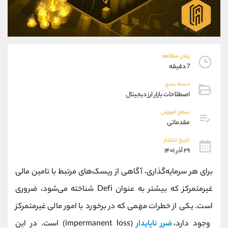
موبایل
09927779040
واتساپ
شروع گفتگو
تلگرام
@Armteam_admin_por
داخلی
107
زمان مطالعه
7 دقیقه
پشتیبان فروش
(یوسف فرخنده)
دسته بندی
موبایل
09194198792
اصطلاحات بازار ارز دیجیتال
واتساپ
شروع گفتگو
تلگرام
@Armteam_admin_33
سطح آموزش
مقدماتی
داخلی
118
تاریخ انتشار
۲۹ آذر ۱۴۰۱
اطلاعات تماس
(دفتر فروش)
تلفن
021-22021030
برای هر سرمایه‌گذاری، آگاهی از ریسک‌های مرتبط با تامین مالی
تلفن
021-22021040
غیرمتمرکز که بیشتر به عنوان Defi شناخته می‌شود، ضروری
بدون پیش شماره
90001030
است. یکی از خطرات مهمی که در برخورد با امور مالی غیرمتمرکز
اینستاگرام
@alireza.mehrabii
کانال تلگرام
@alirezamehrabi_com
وجود دارد،
ضرر ناپایدار
(impermanent loss) است. در این