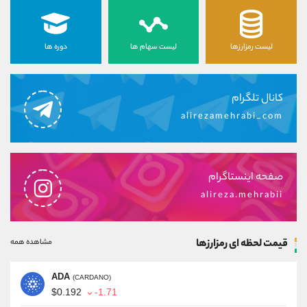
لیست رمزارزها
لیست سهام ها
دوره ها
کانال تلگرام
alirezamehrabi_com
صفحه اینستاگرام
alireza.mehrabii
قیمت لحظه ای رمزارزها
مشاهده همه
ADA
(CARDANO)
$0.192
-1.71