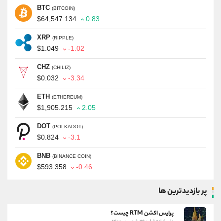
BTC
(BITCOIN)
$64,547.134
0.83
XRP
(RIPPLE)
$1.049
-1.02
CHZ
(CHILIZ)
$0.032
-3.34
ETH
(ETHEREUM)
$1,905.215
2.05
DOT
(POLKADOT)
$0.824
-3.1
BNB
(BINANCE COIN)
$593.358
-0.46
پر بازدیدترین ها
پرایس اکشن RTM چیست؟