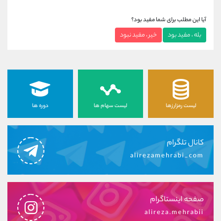
آیا این مطلب برای شما مفید بود؟
بله ، مفید بود
خیر ، مفید نبود
لیست رمزارزها
لیست سهام ها
دوره ها
کانال تلگرام
alirezamehrabi_com
صفحه اینستاگرام
alireza.mehrabii