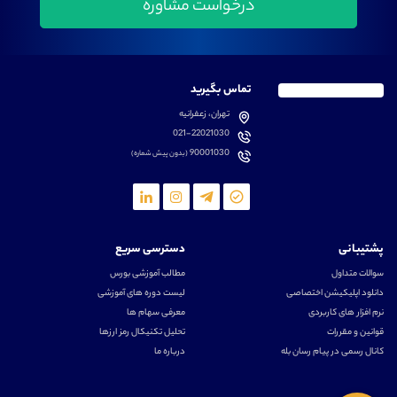
تماس بگیرید
تهران، زعفرانیه
021-22021030
90001030
(بدون پیش شماره)
پشتیبانی
دسترسی سریع
سوالات متداول
مطالب آموزشی بورس
دانلود اپلیکیشن اختصاصی
لیست دوره های آموزشی
نرم افزار های کاربردی
معرفی سهام ها
قوانین و مقررات
تحلیل تکنیکال رمز ارزها
کانال رسمی در پیام رسان بله
درباره ما