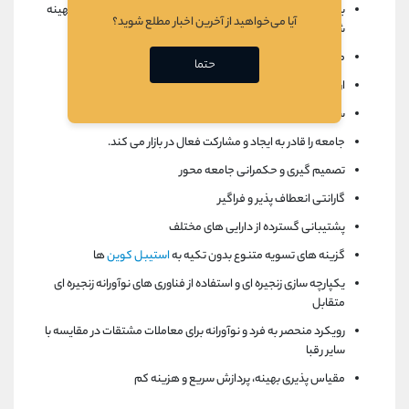
بلاک چین به طور خاص برای اکوسیستم تجاری Vega طراحی و بهینه
آیا می‌خواهید از آخرین اخبار مطلع شوید؟
شده است.
مکانیزم اجماع شفاف، ایمن و قابل اعتماد
حتما
ارائه زیرساخت های مقیاس پذیر
دیفای
سیستم تشویقی موثر برای کاربران و تامین کنندگان نقدینگی
جامعه را قادر به ایجاد و مشارکت فعال در بازار می کند.
تصمیم گیری و حکمرانی جامعه محور
گارانتی انعطاف پذیر و فراگیر
پشتیبانی گسترده از دارایی های مختلف
گزینه های تسویه متنوع بدون تکیه به
استیبل کوین
ها
یکپارچه سازی زنجیره ای و استفاده از فناوری های نوآورانه زنجیره ای
متقابل
رویکرد منحصر به فرد و نوآورانه برای معاملات مشتقات در مقایسه با
سایر رقبا
مقیاس پذیری بهینه، پردازش سریع و هزینه کم