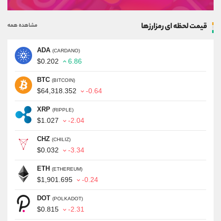
قیمت لحظه ای رمزارزها
مشاهده همه
ADA
(CARDANO)
$0.202
6.86
BTC
(BITCOIN)
$64,318.352
-0.64
XRP
(RIPPLE)
$1.027
-2.04
CHZ
(CHILIZ)
$0.032
-3.34
ETH
(ETHEREUM)
$1,901.695
-0.24
DOT
(POLKADOT)
$0.815
-2.31