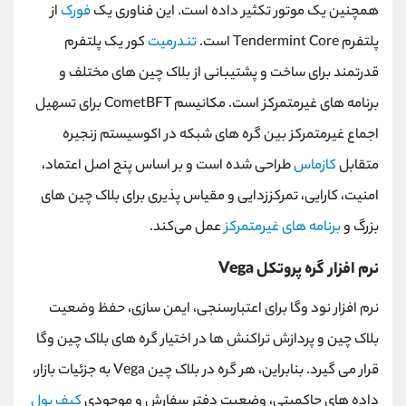
همچنین یک موتور تکثیر داده است. این فناوری یک
فورک
از
پلتفرم Tendermint Core است.
تندرمیت
کور یک پلتفرم
قدرتمند برای ساخت و پشتیبانی از بلاک چین های مختلف و
برنامه های غیرمتمرکز است. مکانیسم CometBFT برای تسهیل
اجماع غیرمتمرکز بین گره‌ های شبکه در اکوسیستم زنجیره
متقابل
کازماس
طراحی شده است و بر اساس پنج اصل اعتماد،
امنیت، کارایی، تمرکززدایی و مقیاس ‌پذیری برای بلاک ‌چین ‌های
بزرگ و
برنامه‌ های غیرمتمرکز
عمل می‌کند.
نرم افزار گره پروتکل Vega
نرم افزار نود وگا برای اعتبارسنجی، ایمن سازی، حفظ وضعیت
بلاک چین و پردازش تراکنش ها در اختیار گره های بلاک چین وگا
قرار می گیرد. بنابراین، هر گره در بلاک چین Vega به جزئیات بازار،
داده های حاکمیتی، وضعیت دفتر سفارش و موجودی
کیف پول