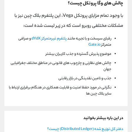
چالش های وگا پروتکل چیست؟
با وجود تمام مزایای پروتکل Vega، این پلتفرم بلاک چین نیز با
مشکلات مختلفی روبرو است که در زیر لیست شده است:
رقبای سرسخت و با تجربه مانند
پلتفرم غیرمتمرکز dYdX
و صرافی
متمرکز
Gate.io
موضوع پذیرش گسترده و جذب کاربران بیشتر
چالش های نظارتی و چارچوب های قانونی در مناطق مختلف جغرافیایی
جهان
جذب و تامین نقدینگی در بازار رقابتی
نگرانی در مورد حفظ امنیت و قابلیت همکاری در هنگام برقراری ارتباط با
سایر بلاک چین ها
در این باره بیشتر بخوانید
دفتر کل توزیع شده (Distributed Ledger) چیست؟