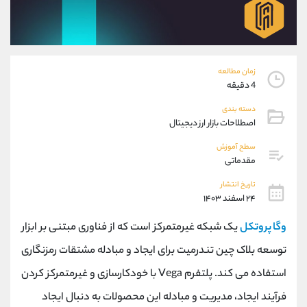
موبایل
09101364784
واتساپ
شروع گفتگو
تلگرام
@Armteam_admin_104
داخلی
104
زمان مطالعه
4 دقیقه
پشتیبان فروش
(یوسف فرخنده)
دسته بندی
موبایل
09194198792
اصطلاحات بازار ارز دیجیتال
واتساپ
شروع گفتگو
سطح آموزش
تلگرام
@Armteam_admin_33
مقدماتی
داخلی
118
تاریخ انتشار
۲۴ اسفند ۱۴۰۳
اطلاعات تماس
(دفتر فروش)
وگا پروتکل
یک شبکه غیرمتمرکز است که از فناوری مبتنی بر ابزار
تلفن
021-22021030
تلفن
021-22021040
توسعه بلاک چین تندرمیت برای ایجاد و مبادله مشتقات رمزنگاری
بدون پیش شماره
90001030
استفاده می کند. پلتفرم Vega با خودکارسازی و غیرمتمرکز کردن
اینستاگرام
@alireza.mehrabii
کانال تلگرام
@alirezamehrabi_com
فرآیند ایجاد، مدیریت و مبادله این محصولات به دنبال ایجاد