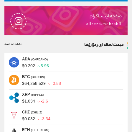
صفحه اینستاگرام
alireza.mehrabii
قیمت لحظه ای رمزارزها
مشاهده همه
ADA
(CARDANO)
$0.202
5.96
BTC
(BITCOIN)
$64,258.529
-0.58
XRP
(RIPPLE)
$1.034
-2.6
CHZ
(CHILIZ)
$0.032
-3.34
ETH
(ETHEREUM)