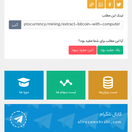
لینک این مطلب
کپی
آیا این مطلب برای شما مفید بود؟
بله ، مفید بود
خیر ، مفید نبود
لیست رمزارزها
لیست سهام ها
دوره ها
کانال تلگرام
alirezamehrabi_com