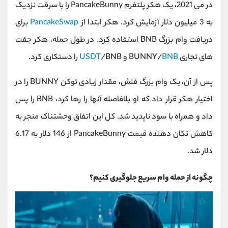
در می 2021، یک هکر پلتفرم PancakeBunny را با سرقت نزدیک
به 3 میلیون دلار آزمایش کرد. هکر ابتدا از
PancakeSwap
برای
دریافت وام بزرگ BNB استفاده کرد. در طول حمله، هکر جفت
های تجاری BUNNY/
BNB
و
/BNB را دستکاری کرد.
USDT
پس از آن، یک وام بزرگ فلش، مقدار زیادی توکن BUNNY را در
اختیار هکر قرار داد که او بلافاصله آنها را رها کرد، BNB را پس
داد و همراه با سود ناپدید شد. کل این اتفاق وحشتناک منجر به
کاهش تکان دهنده قیمت PancakeBunny از 146 دلار به 6.17
دلار شد.
چگونه از حمله وام سریع جلوگیری کنیم؟