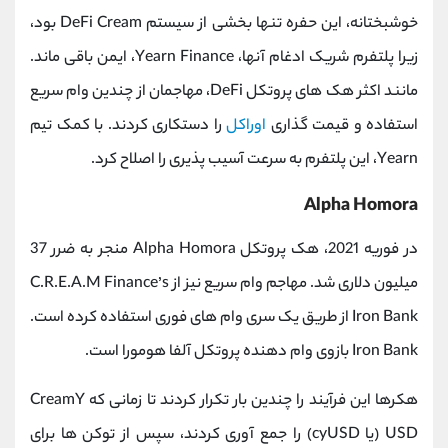
خوشبختانه، این حفره تنها بخشی از سیستم DeFi Cream بود،
زیرا پلتفرم شریک ادغام آنها، Yearn Finance، ایمن باقی ماند.
مانند اکثر هک‌ های پروتکل DeFi، مهاجمان از چندین وام سریع
استفاده و قیمت‌ گذاری
اوراکل
را دستکاری کردند. با کمک تیم
Yearn، این پلتفرم به سرعت آسیب پذیری را اصلاح کرد.
Alpha Homora
در فوریه 2021، هک پروتکل Alpha Homora منجر به ضرر 37
میلیون دلاری شد. مهاجم وام سریع نیز از C.R.E.A.M Finance’s
Iron Bank از طریق یک سری وام های فوری استفاده کرده است.
Iron Bank بازوی وام دهنده پروتکل آلفا هومورا است.
هکرها این فرآیند را چندین بار تکرار کردند تا زمانی که CreamY
USD (یا cyUSD) را جمع آوری کردند، سپس از توکن ها برای