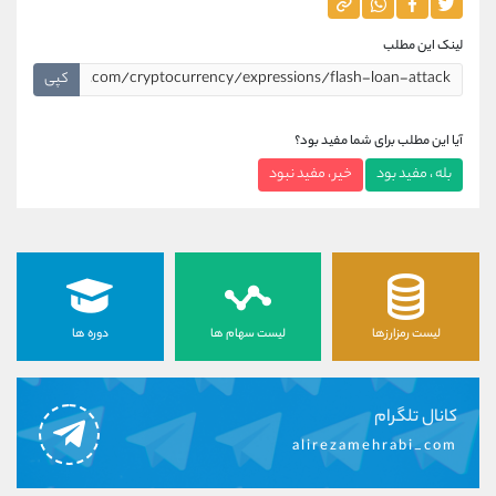
لینک این مطلب
کپی
آیا این مطلب برای شما مفید بود؟
بله ، مفید بود
خیر ، مفید نبود
لیست رمزارزها
لیست سهام ها
دوره ها
کانال تلگرام
alirezamehrabi_com