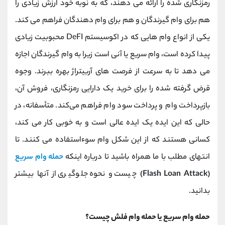
رمزنگاری شده را ارائه می دهند، که به نوبه خود ارزش زیادی را
کانال بله
@alirezamehrabi_official
هم برای وام گیرندگان و هم برای وام دهندگان فراهم می کند.
یکی از انواع وام ‌هایی که در اکوسیستم DeFI محبوبیت زیادی
پیدا کرده است، وام سریع یا آنی است زیرا به وام‌ گیرندگان اجازه
می‌ دهد تا به سرعت از فرصت‌ های آربیتراژ بهره ببرند. وجوه
قرض ‌گرفته‌ شده را برای خرید یک دارایی رمزنگاری، فروش آن،
بازپرداخت وام و پرداخت سود وام فراهم می‌کند. متأسفانه، در
حالی که این ایده یک ایده عالی است و به خوبی کار می کند،
کسانی هستند که از این شکل وام سوءاستفاده می کنند. تا
انتهای مطلب با ما همراه باشید تا درباره اینکه
حمله وام سریع
(
Flash Loan Attack
)
چیست و نحوه جلوگیری از آنها بیشتر
بدانید.
حمله وام سریع یا حمله وام فلش چیست؟