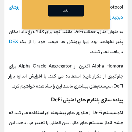
Protocol هستند. این پلتفرم ها با ارائه قیمت دقیق
ارزهای
حتما
دیجیتال
مختلف، تمامی پروتکل ها را ایمن نگه می دارند.
به عنوان مثال، حملات DeFi مانند آنچه برای dYdX رخ داد امکان
پذیر نخواهد بود زیرا پروتکل ها قیمت خود را از یک
DEX
دریافت نمی کنند.
Alpha Homora اکنون از Alpha Oracle Aggregator برای
جلوگیری از تکرار تاریخ استفاده می کند. با افزایش اندازه بازار
DeFi، سیستم‌های بیشتری مانند این را مشاهده خواهیم کرد.
پیاده سازی پلتفرم های امنیتی DeFi
اکوسیستم DeFi از فناوری های پیشرفته ای استفاده می کند که
چشم انداز سیستم های مالی بین المللی را تغییر می دهد. این