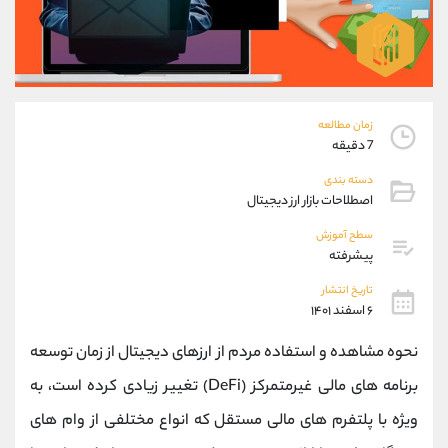
موبایل
09304891085
واتساپ
شروع گفتگو
تلگرام
@Armteam_admin_103
داخلی
103
زمان مطالعه
پشتیبان فروش
(فائزه تهرانی)
7 دقیقه
موبایل
09101364784
دسته بندی
واتساپ
شروع گفتگو
اصطلاحات بازار ارز دیجیتال
تلگرام
@Armteam_admin_104
سطح آموزش
داخلی
104
پیشرفته
تاریخ انتشار
اطلاعات تماس
(دفتر فروش)
۶ اسفند ۱۴۰۱
تلفن
021-22021030
نحوه مشاهده و استفاده مردم از ارزهای دیجیتال از زمان توسعه
تلفن
021-22021040
بدون پیش شماره
90001030
برنامه های مالی غیرمتمرکز (DeFi) تغییر زیادی کرده است، به
اینستاگرام
@alireza.mehrabii
ویژه با پلتفرم های مالی مستقل که انواع مختلفی از وام های
کانال تلگرام
@alirezamehrabi_com