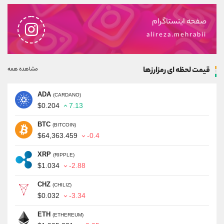
صفحه اینستاگرام
alireza.mehrabii
قیمت لحظه ای رمزارزها
مشاهده همه
ADA
(CARDANO)
$0.204
7.13
BTC
(BITCOIN)
$64,363.459
-0.4
XRP
(RIPPLE)
$1.034
-2.88
CHZ
(CHILIZ)
$0.032
-3.34
ETH
(ETHEREUM)