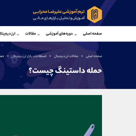
پشتیبان فروش
پشتی
(فائزه تهرانی)
صفحه اصلی
دوره‌های آموزشی
مقالات
ارز دیجیتا
موبایل
09101364784
موبایل
واتساپ
شروع گفتگو
واتساپ
تلگرام
@Armteam_admin_104
تلگرام
صفحه اصلی
مقالات ارز دیجیتال
اصطلاحات بازار ارز دیجیتال
حمل
داخلی
104
داخلی
حمله‌ داستینگ چیست؟
اطلاعات تماس
(دفتر فروش)
تلفن
تلفن
بدون پیش شماره
اینستاگرام
کانال تلگرام
کانال بله