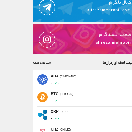
کانال تلگرام
alirezamehrabi_com
صفحه اینستاگرام
alireza.mehrabii
یمت لحظه ای رمزارزها
مشاهده همه
ADA
(CARDANO)
-
-
BTC
(BITCOIN)
-
-
XRP
(RIPPLE)
-
-
CHZ
(CHILIZ)