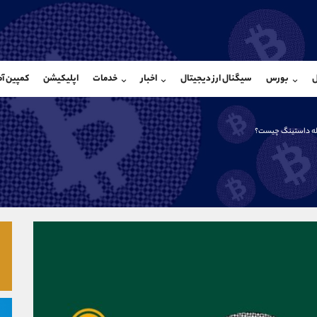
بان فروش
پشتیبان فروش
(ایمان پوراسماعیلی)
(یوسف فرخنده)
ل
بورس
سیگنال ارز دیجیتال
اخبار
خدمات
اپلیکیشن
کمپین آ
09927779040
موبایل
9194198792
شروع گفتگو
واتساپ
شروع گفتگ
@Armteam_admin_por
تلگرام
Armteam_admin_33
ه‌ داستینگ چیست؟
107
داخلی
8