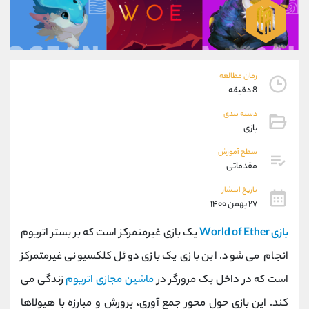
موبایل
09101364784
واتساپ
شروع گفتگو
تلگرام
@Armteam_admin_104
داخلی
104
زمان مطالعه
8 دقیقه
پشتیبان فروش
(یوسف فرخنده)
دسته بندی
موبایل
09194198792
بازی
واتساپ
شروع گفتگو
تلگرام
@Armteam_admin_33
سطح آموزش
مقدماتی
داخلی
118
تاریخ انتشار
۲۷ بهمن ۱۴۰۰
اطلاعات تماس
(دفتر فروش)
تلفن
021-22021030
بازی World of Ether
یک بازی غیرمتمرکز است که بر بستر اتریوم
تلفن
021-22021040
انجام می شود. این بازی یک بازی دوئل کلکسیونی غیرمتمرکز
بدون پیش شماره
90001030
است که در داخل یک مرورگر در
ماشین مجازی اتریوم
زندگی می
اینستاگرام
@alireza.mehrabii
کانال تلگرام
@alirezamehrabi_com
کند. این بازی حول محور جمع آوری، پرورش و مبارزه با هیولاها