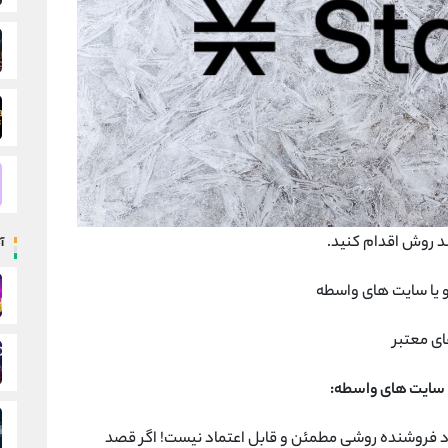
ند روش اقدام کنید.
آ
یدن ارز دیجیتال STX طریق افراد فروشنده روشی مطمئن و قابل اعتماد نیست! اگر قصد