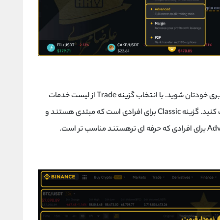
بعد از وارد کردن نام کاربری و رمز عبور، وارد پنل کاربری خودتان شوید. با انتخاب گزینه Trade از لیست خدمات
می توانید یکی از روش های ترید (معامله) را انتخاب کنید. گزینه Classic برای افرادی است که مبتدی هستند و