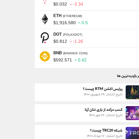
$0.032
-3.34
ETH
(ETHEREUM)
$1,916.580
0.5
DOT
(POLKADOT)
$0.812
-1.26
BNB
(BINANCE COIN)
$592.571
0.42
ر بازدیدترین ها
پرایس اکشن RTM چیست؟
تاریخ انتشار : ۲۹ شهریور ۱۴۰۰
کسب درآمد از بازی تتان آرنا
تاریخ انتشار : ۲۲ مهر ۱۴۰۰
شبکه TRC20 چیست؟
تاریخ انتشار : ۱۷ مرداد ۱۴۰۰