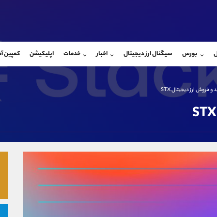
بان فروش
پشتیبان فروش
(محسن یزدی)
(یوسف فرخنده)
ل
بورس
سیگنال ارز دیجیتال
اخبار
خدمات
اپلیکیشن
کمپین آ
09304891085
موبایل
9194198792
شروع گفتگو
واتساپ
شروع گفتگ
@Armteam_admin_103
تلگرام
Armteam_admin_33
و فروش ارز دیجیتال STX
103
داخلی
8