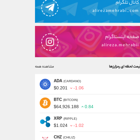
کانال تلگرام
alirezamehrabi_com
صفحه اینستاگرام
alireza.mehrabii
یمت لحظه ای رمزارزها
مشاهده همه
ADA
(CARDANO)
$0.201
-1.06
BTC
(BITCOIN)
$64,926.188
0.84
XRP
(RIPPLE)
$1.024
-1.02
CHZ
(CHILIZ)