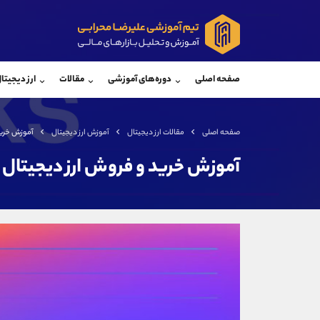
پشتیبان فروش
پشتی
(ایمان پوراسماعیلی)
صفحه اصلی
دوره‌های آموزشی
مقالات
ارز دیجیتا
موبایل
09927779040
موبایل
واتساپ
شروع گفتگو
واتساپ
تلگرام
@Armteam_admin_por
تلگرام
صفحه اصلی
مقالات ارز دیجیتال
آموزش ارز دیجیتال
آموزش خرید 
داخلی
107
داخلی
آموزش خرید و فروش ارز دیجیتال STX
اطلاعات تماس
(دفتر فروش)
تلفن
تلفن
بدون پیش شماره
اینستاگرام
کانال تلگرام
کانال بله