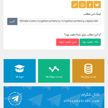
لینک این مطلب
کپی
آیا این مطلب برای شما مفید بود؟
بله ، مفید بود
خیر ، مفید نبود
لیست رمزارزها
لیست سهام ها
دوره ها
کانال تلگرام
alirezamehrabi_com