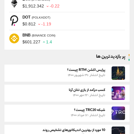
$1,912.342
-0.22
DOT
(POLKADOT)
$0.812
-1.19
BNB
(BINANCE COIN)
$601.227
1.4
پر بازدیدترین ها
پرایس اکشن RTM چیست؟
تاریخ انتشار : ۲۹ شهریور ۱۴۰۰
کسب درآمد از بازی تتان آرنا
تاریخ انتشار : ۲۲ مهر ۱۴۰۰
شبکه TRC20 چیست؟
تاریخ انتشار : ۱۷ مرداد ۱۴۰۰
10 مورد از بهترین اندیکاتورهای تشخیص روند