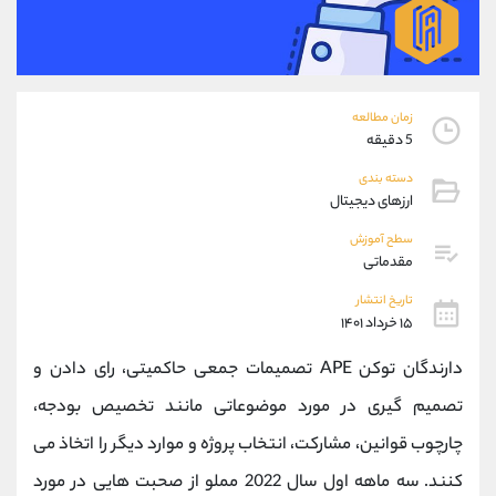
موبایل
09304891085
واتساپ
شروع گفتگو
تلگرام
@Armteam_admin_103
داخلی
103
زمان مطالعه
5 دقیقه
پشتیبان فروش
(فائزه تهرانی)
دسته بندی
موبایل
09101364784
ارزهای دیجیتال
واتساپ
شروع گفتگو
تلگرام
@Armteam_admin_104
سطح آموزش
مقدماتی
داخلی
104
تاریخ انتشار
۱۵ خرداد ۱۴۰۱
اطلاعات تماس
(دفتر فروش)
تلفن
021-22021030
دارندگان توکن APE تصمیمات جمعی حاکمیتی، رای دادن و
تلفن
021-22021040
تصمیم گیری در مورد موضوعاتی مانند تخصیص بودجه،
بدون پیش شماره
90001030
چارچوب قوانین، مشارکت، انتخاب پروژه و موارد دیگر را اتخاذ می
اینستاگرام
@alireza.mehrabii
کانال تلگرام
@alirezamehrabi_com
کنند. سه ماهه اول سال 2022 مملو از صحبت هایی در مورد