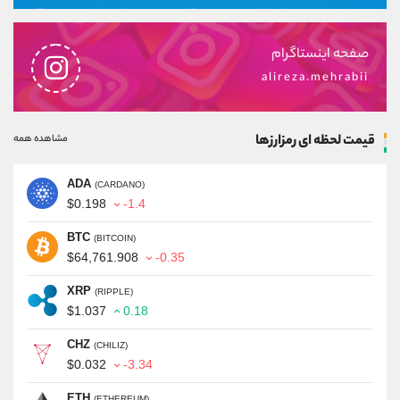
صفحه اینستاگرام
alireza.mehrabii
قیمت لحظه ای رمزارزها
مشاهده همه
ADA
(CARDANO)
$0.198
-1.4
BTC
(BITCOIN)
$64,761.908
-0.35
XRP
(RIPPLE)
$1.037
0.18
CHZ
(CHILIZ)
$0.032
-3.34
ETH
(ETHEREUM)