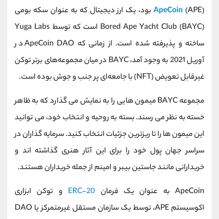
کانال بله
@alirezamehrabi_official
ApeCoin
(APE) بود، یک ارز دیجیتال که به عنوان سکه بومی
Bored Ape Yacht Club (BAYC) است که توسط Yuga Labs
ساخته و پذیرفته شده است. از زمانی که ApeCoin DAO در
آوریل 2021 به وجود آمد، BAYC در میان مجموعه‌های برتر توکن
غیرقابل تعویض (NFT) با جامعه‌ای پر جنب و جوش بوده است.
مجموعه BAYC میمون هایی را به نمایش می گذارد که به ظاهر
خسته به نظر می رسند. بسته به روحیه و انتخاب خود، می توانید
این میمون ها را تا ریزترین جزئیات انتخاب کنید. سرمایه گذاران در
سراسر جهان پول خود را برای این آثار هنری گذاشته اند و
خریدارانی مانند جاستین بیبر و امینم از جمله خریداران هستند.
ApeCoin به عنوان یک فرمان
ERC-20
و توکن ابزاری
اکوسیستم APE، توسط یک سازمان مستقل غیرمتمرکز یا DAO