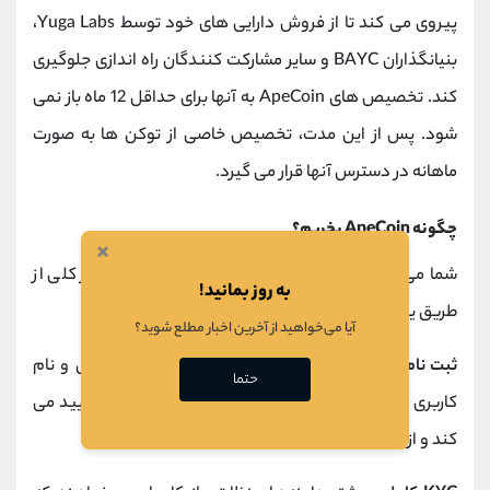
پیروی می کند تا از فروش دارایی های خود توسط Yuga Labs،
بنیانگذاران BAYC و سایر مشارکت کنندگان راه اندازی جلوگیری
کند. تخصیص های ApeCoin به آنها برای حداقل 12 ماه باز نمی
شود. پس از این مدت، تخصیص خاصی از توکن ها به صورت
ماهانه در دسترس آنها قرار می گیرد.
چگونه ApeCoin بخریم؟
×
شما می توانید این ارز را در یک
صرافی
رمزنگاری، به طور کلی از
به روز بمانید!
طریق یک فرآیند سه مرحله ای خریداری کنید:
آیا می‌خواهید از آخرین اخبار مطلع شوید؟
ثبت نام:
در صفحه ثبت نام، آدرس ایمیل، شماره تماس و نام
حتما
کاربری خود را وارد کنید. سیستم شناسه ایمیل شما را تایید می
کند و از شما می خواهد که یک رمز عبور قوی وارد کنید.