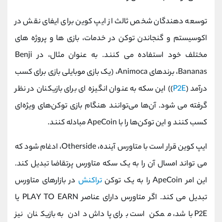
توسعه دهندگان شخص ثالث از ایپ کوین برای ایفای نقش در
اکوسیستم و گنجاندن توکن در خدمات، بازی ها و پروژه های
مختلف خود استفاده می کنند. به عنوان مثال، در Benji
Bananas، برندهای Animoca، (یک بازی موبایلی بازی برای کسب
درآمد (
P2E
)) این سکه به عنوان انگیزه ای برای بازیکنان در نظر
گرفته می شود. آن‌ها می‌توانند هنگام بازی توکن‌های ویژه‌ای
کسب کنند و این توکن‌ها را با ApeCoin مبادله کنند.
ایپ کوین قرار است با متاورس آینده، Otherside، ادغام شود که
می تواند امسال آن را به یک سکه متاورس پرتقاضا تبدیل کند.
این امر ApeCoin را به یک توکن
تراکنش
در بازارهای متاورس
تبدیل می کند. اگر متاورس دارای عناصر PLAY TO EARN یا
P2E باشد، ممکن است برای پاداش دادن به بازیکنان نیز