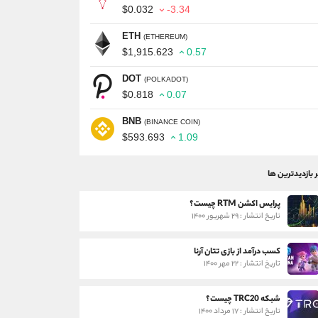
$0.032
-3.34
ETH
(ETHEREUM)
$1,915.623
0.57
DOT
(POLKADOT)
$0.818
0.07
BNB
(BINANCE COIN)
$593.693
1.09
ر بازدیدترین ها
پرایس اکشن RTM چیست؟
تاریخ انتشار : ۲۹ شهریور ۱۴۰۰
کسب درآمد از بازی تتان آرنا
تاریخ انتشار : ۲۲ مهر ۱۴۰۰
شبکه TRC20 چیست؟
تاریخ انتشار : ۱۷ مرداد ۱۴۰۰