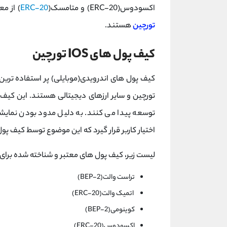
اکسودوس(ERC-20) و متامسک(
ERC-20
) از م
تورچین
هستند.
کیف پول های IOS تورچین
کیف پول های اندرویدی(موبایلی) پر استفاده ترین
تورچین و سایر ارزهای دیجیتالی هستند. این کیف 
توسعه پیدا می کنند. به دلیل مدود بودن نمایشگ
اختیار کاربر قرار گیرد که این موضوع توسط کیف پ
لیست زیر، کیف پول های معتبر و شناخته شده برای
تراست والت(BEP-2)
اتمیک والت(ERC-20)
کوینومی(BEP-2)
اکسودوس(ERC-20)