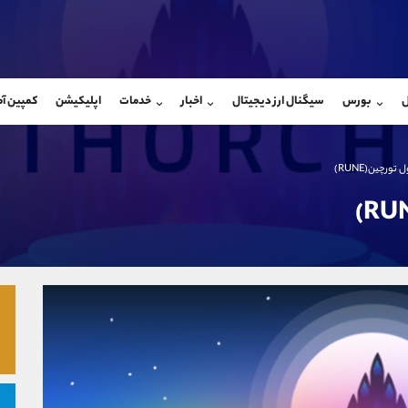
بان فروش
پشتیبان فروش
(یوسف فرخنده)
(فائزه تهرانی)
ل
بورس
سیگنال ارز دیجیتال
اخبار
خدمات
اپلیکیشن
کمپین آ
09194198792
موبایل
9101364784
شروع گفتگو
واتساپ
شروع گفتگ
@Armteam_admin_33
تلگرام
Armteam_admin_104
ورچین(RUNE)
118
داخلی
04