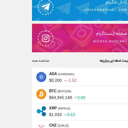
کانال تلگرام
alirezamehrabi_com
صفحه اینستاگرام
alireza.mehrabii
یمت لحظه ای رمزارزها
مشاهده همه
ADA
(CARDANO)
$0.200
-1.52
BTC
(BITCOIN)
$64,945.148
0.86
XRP
(RIPPLE)
$1.033
0.63
CHZ
(CHILIZ)