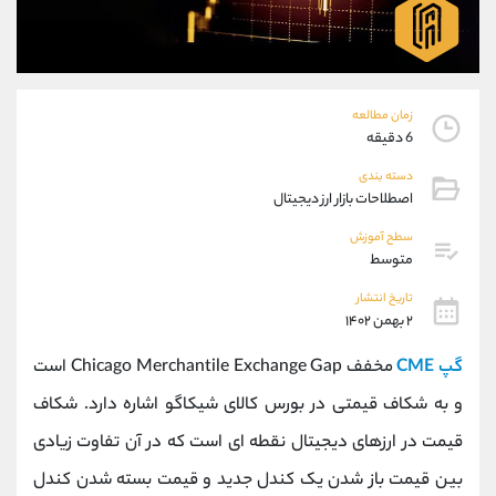
موبایل
09194198792
واتساپ
شروع گفتگو
تلگرام
@Armteam_admin_33
داخلی
118
زمان مطالعه
6 دقیقه
پشتیبان فروش
(ایمان پوراسماعیلی)
دسته بندی
موبایل
09927779040
اصطلاحات بازار ارز دیجیتال
واتساپ
شروع گفتگو
سطح آموزش
تلگرام
@Armteam_admin_por
متوسط
داخلی
107
تاریخ انتشار
۲ بهمن ۱۴۰۲
اطلاعات تماس
(دفتر فروش)
گپ
CME
مخفف Chicago Merchantile Exchange Gap است
تلفن
021-22021030
تلفن
021-22021040
و به شکاف قیمتی در بورس کالای شیکاگو اشاره دارد. شکاف
بدون پیش شماره
90001030
قیمت در ارزهای دیجیتال نقطه ای است که در آن تفاوت زیادی
اینستاگرام
@alireza.mehrabii
کانال تلگرام
@alirezamehrabi_com
بین قیمت باز شدن یک کندل جدید و قیمت بسته شدن کندل