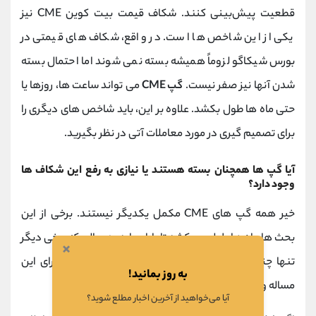
قطعیت پیش‌بینی کنند. شکاف قیمت بیت کوین CME نیز
یکی از این شاخص ها است. در واقع، شکاف های قیمتی در
بورس شیکاگو لزوماً همیشه بسته نمی شوند اما احتمال بسته
شدن آنها نیز صفر نیست.
گپ CME
می تواند ساعت ها، روزها یا
حتی ماه ها طول بکشد. علاوه بر این، باید شاخص های دیگری را
برای تصمیم گیری در مورد معاملات آتی در نظر بگیرید.
آیا گپ ها همچنان بسته هستند یا نیازی به رفع این شکاف ها
وجود دارد؟
خیر همه گپ های CME مکمل یکدیگر نیستند. برخی از این
بحث ها ماه ها طول می کشد تا پایان یابد، در حالی که برخی دیگر
×
تنها چند ساعت یا چند روز طول می کشد. 3 سناریو برای این
به روز بمانید!
مساله وجود دارد:
آیا می‌خواهید از آخرین اخبار مطلع شوید؟