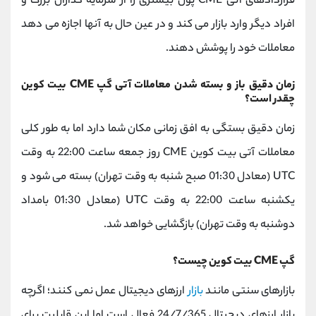
قراردادهای آتی CME پول بیشتری را از سرمایه گذاران بزرگ و
افراد دیگر وارد بازار می کند و در عین حال به آنها اجازه می دهد
معاملات خود را پوشش دهند.
زمان دقیق باز و بسته شدن معاملات آتی گپ CME بیت کوین
چقدر است؟
زمان دقیق بستگی به افق زمانی مکان شما دارد اما به طور کلی
معاملات آتی بیت کوین CME روز جمعه ساعت 22:00 به وقت
UTC (معادل 01:30 صبح شنبه به وقت تهران) بسته می شود و
یکشنبه ساعت 22:00 به وقت UTC (معادل 01:30 بامداد
دوشنبه به وقت تهران) بازگشایی خواهد شد.
گپ CME بیت کوین چیست؟
بازارهای سنتی مانند
بازار
ارزهای دیجیتال عمل نمی کنند؛ اگرچه
بازار ارزهای دیجیتال 24/7/365 فعال است اما این قابلیت برای