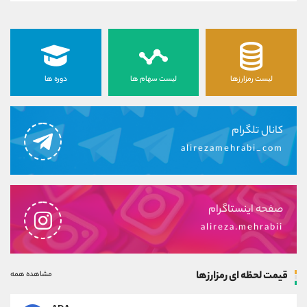
لیست رمزارزها
لیست سهام ها
دوره ها
کانال تلگرام
alirezamehrabi_com
صفحه اینستاگرام
alireza.mehrabii
قیمت لحظه ای رمزارزها
مشاهده همه