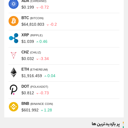
ADA
(CARDANO)
$0.199
-0.72
BTC
(BITCOIN)
$64,810.803
-0.2
XRP
(RIPPLE)
$1.039
0.46
CHZ
(CHILIZ)
$0.032
-3.34
ETH
(ETHEREUM)
$1,916.459
0.04
DOT
(POLKADOT)
$0.812
-0.73
BNB
(BINANCE COIN)
$601.992
1.28
پر بازدیدترین ها