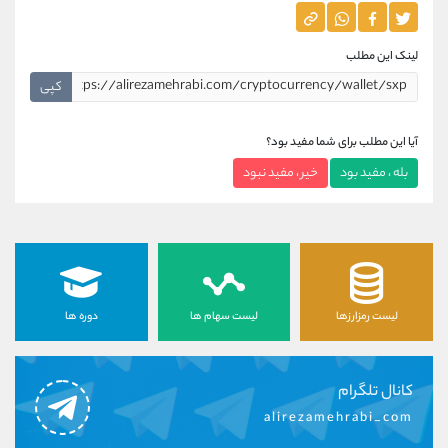
لینک این مطلب
کپی
آیا این مطلب برای شما مفید بود؟
بله ، مفید بود
خیر ، مفید نبود
لیست رمزارزها
لیست سهام ها
دوره ها
کانال تلگرام
alirezamehrabi_com