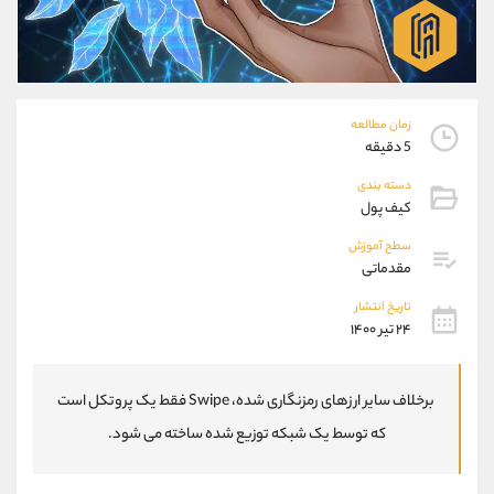
موبایل
09304891085
واتساپ
شروع گفتگو
تلگرام
@Armteam_admin_103
داخلی
103
زمان مطالعه
5 دقیقه
پشتیبان فروش
(فائزه تهرانی)
موبایل
09101364784
دسته بندی
کیف پول
واتساپ
شروع گفتگو
تلگرام
@Armteam_admin_104
سطح آموزش
داخلی
104
مقدماتی
تاریخ انتشار
۲۴ تیر ۱۴۰۰
اطلاعات تماس
(دفتر فروش)
تلفن
021-22021030
تلفن
021-22021040
برخلاف سایر ارزهای رمزنگاری شده، Swipe فقط یک پروتکل است
بدون پیش شماره
90001030
که توسط یک شبکه توزیع شده ساخته می شود.
اینستاگرام
@alireza.mehrabii
کانال تلگرام
@alirezamehrabi_com