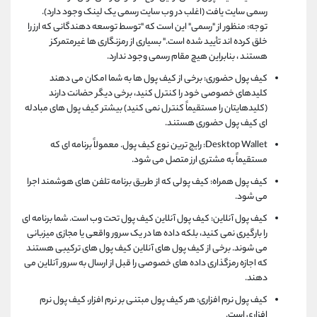
رسمی سایت یافت (اغلب در وب سایت رسمی یک لینک وجود دارد).
توجه: منظور از "رسمی" این است که "توسط توسعه دهندگانی که ارز را
خلق کرده اند تأیید شده است." بسیاری از رمزنگاری ها غیرمتمرکز
هستند ، بنابراین هیچ مقام رسمی وجود ندارد.
کیف پول حضوری: برخی از کیف پول ها به شما امکان می دهند
کلیدهای خصوصی خود را کنترل کنید، برخی دیگر حضانت دارند
(کلیدهایتان را مستقیماً کنترل نمی کنید) بیشتر کیف پول های مبادله
ای کیف پول حضوری هستند.
Desktop Wallet: رایج ترین نوع کیف پول. معمولاً برنامه ای که
مستقیماً به مشتری ارز متصل می شود.
کیف پول همراه: کیف پولی که از طریق برنامه تلفن های هوشمند اجرا
می شود.
کیف پول آنلاین: کیف پول آنلاین کیف پول تحت وب است. شما برنامه ای
را بارگیری نمی کنید، بلکه داده ها در یک سرور واقعی یا مجازی میزبانی
می شوند. برخی از کیف پول های آنلاین کیف پول های ترکیبی هستند
که اجازه رمزگذاری داده های خصوصی را قبل از ارسال به سرور آنلاین می
دهند.
کیف پول نرم افزاری: هر کیف پول مبتنی بر نرم افزار، کیف پول نرم
افزاری است.