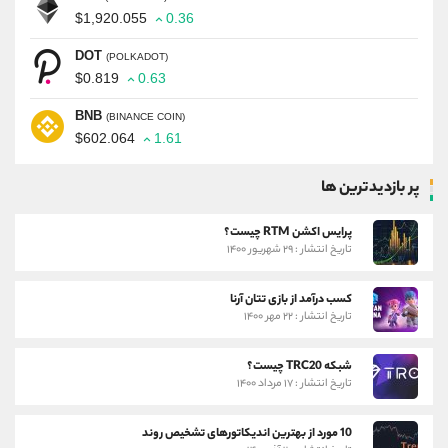
$1,920.055
0.36
DOT
(POLKADOT)
$0.819
0.63
BNB
(BINANCE COIN)
$602.064
1.61
پر بازدیدترین ها
پرایس اکشن RTM چیست؟
تاریخ انتشار : ۲۹ شهریور ۱۴۰۰
کسب درآمد از بازی تتان آرنا
تاریخ انتشار : ۲۲ مهر ۱۴۰۰
شبکه TRC20 چیست؟
تاریخ انتشار : ۱۷ مرداد ۱۴۰۰
10 مورد از بهترین اندیکاتورهای تشخیص روند