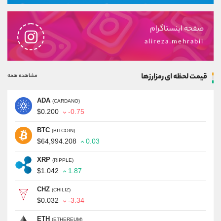
صفحه اینستاگرام
alireza.mehrabii
قیمت لحظه ای رمزارزها
مشاهده همه
ADA
(CARDANO)
$0.200
-0.75
BTC
(BITCOIN)
$64,994.208
0.03
XRP
(RIPPLE)
$1.042
1.87
CHZ
(CHILIZ)
$0.032
-3.34
ETH
(ETHEREUM)