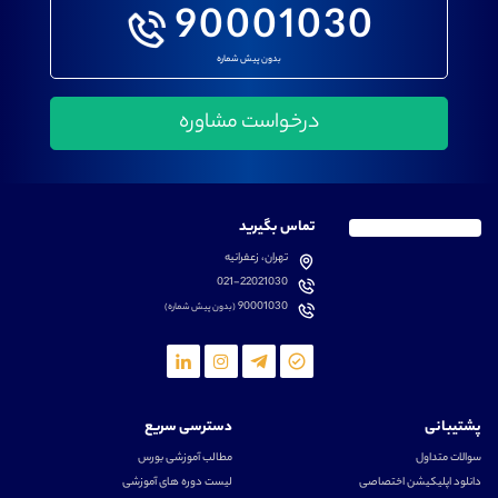
90001030
بدون پیش شماره
تماس بگیرید
تهران، زعفرانیه
021-22021030
90001030
(بدون پیش شماره)
پشتیبانی
دسترسی سریع
سوالات متداول
مطالب آموزشی بورس
دانلود اپلیکیشن اختصاصی
لیست دوره های آموزشی