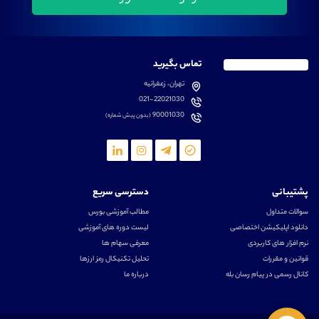
تماس بگیرید
تهران، زعفرانیه
021-22021030
90001030
(بدون پیش شماره)
پشتیبانی
دسترسی سریع
سوالات متداول
مطالب آموزشی بورس
دانلود اپلیکیشن اختصاصی
لیست دوره های آموزشی
نرم افزار های کاربردی
معرفی سهام ها
قوانین و مقررات
تحلیل تکنیکال رمز ارزها
کانال رسمی در پیام رسان بله
درباره ما