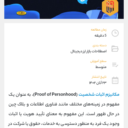
موبایل
09101364784
واتساپ
شروع گفتگو
تلگرام
@Armteam_admin_104
داخلی
104
زمان مطالعه
5 دقیقه
پشتیبان فروش
(ایمان پوراسماعیلی)
دسته بندی
موبایل
09927779040
اصطلاحات بازار ارز دیجیتال
واتساپ
شروع گفتگو
سطح آموزش
تلگرام
@Armteam_admin_por
متوسط
داخلی
107
تاریخ انتشار
۲۳ آبان ۱۴۰۲
اطلاعات تماس
(دفتر فروش)
مکانیزم اثبات شخصیت
(Proof of Personhood)
، به عنوان یک
تلفن
021-22021030
تلفن
021-22021040
مفهوم در زمینه‌های مختلف مانند فناوری اطلاعات و بلاک چین
بدون پیش شماره
90001030
در حال ظهور است. این مفهوم به معنای تأیید هویت یا اثبات
اینستاگرام
@alireza.mehrabii
کانال تلگرام
@alirezamehrabi_com
وجود یک فرد به منظور دسترسی به خدمات، حقوق یا شرکت در