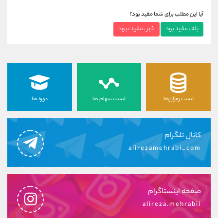
آیا این مطلب برای شما مفید بود؟
بله ، مفید بود
خیر ، مفید نبود
لیست رمزارزها
لیست سهام ها
دوره ها
کانال تلگرام
alirezamehrabi_com
صفحه اینستاگرام
alireza.mehrabii