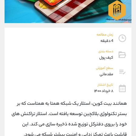
موبایل
09304891085
واتساپ
شروع گفتگو
تلگرام
@Armteam_admin_103
داخلی
103
زمان مطالعه
4 دقیقه
پشتیبان فروش
(یوسف فرخنده)
موبایل
09194198792
دسته بندی
کیف پول
واتساپ
شروع گفتگو
تلگرام
@Armteam_admin_33
سطح آموزش
داخلی
118
مقدماتی
تاریخ انتشار
اطلاعات تماس
۸ خرداد ۱۴۰۰
(دفتر فروش)
تلفن
021-22021030
همانند بیت کوین، استلار یک شبکه همتا به همتاست که بر
تلفن
021-22021040
بستر تکنولوژی بلاکچین توسعه یافته است. استلار تراکنش های
بدون پیش شماره
90001030
اینستاگرام
@alireza.mehrabii
خود را برروی دفترکل توزیع شده ذخیره سازی می کند. این
کانال تلگرام
@alirezamehrabi_com
قابلیت باعث تمرکز زدایی و امنیت بیشتر شبکه می شود.