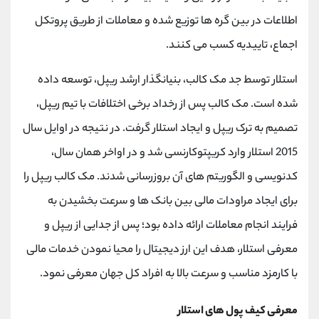
کانال بله
@alirezamehrabi_official
اطلاعات در بین گره ها توزیع شده و معاملات از طریق پروتکل
اجماع، تاییدیه کسب می کنند.
استلار توسط جد مک کالب، بنیانگذار ارشد ریپل، توسعه داده
شده است. مک کالب پس از رخداد برخی اختلافات با تیم ریپل،
تصمیم به ترک ریپل و ایجاد استلار گرفت. در نتیجه در اوایل سال
2015 استلار وارد کریپتوکارنسی شد و در اواخر همان سال،
کدنویسی و الگوریتم های آن بروزرسانی شدند. مک کالب ریپل را
برای ایجاد مراودات مالی بین بانک ها و سرعت بخشیدن به
فرایند انجام معاملات ارائه داده بود؛ پس از جدایی از ریپل و
معرفی استلار، هدف این ارز دیجیتال را محیا نمودن خدمات مالی
با کارمزد مناسب و سرعت بالا به افراد کل جهان معرفی نمود.
معرفی کیف پول های استلار