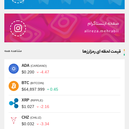
صفحه اینستاگرام
alireza.mehrabii
قیمت لحظه ای رمزارزها
مشاهده همه
ADA
(CARDANO)
$0.200
-4.47
BTC
(BITCOIN)
$64,897.999
0.45
XRP
(RIPPLE)
$1.027
-2.16
CHZ
(CHILIZ)
$0.032
-3.34