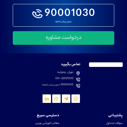
90001030
بدون پیش شماره
تماس بگیرید
تهران، زعفرانیه
021-22021030
90001030
(بدون پیش شماره)
پشتیبانی
دسترسی سریع
سوالات متداول
مطالب آموزشی بورس