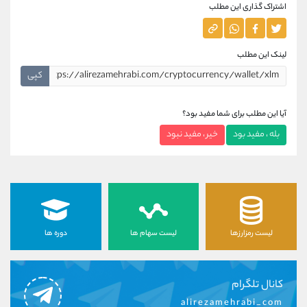
اشتراک گذاری این مطلب
لینک این مطلب
کپی
آیا این مطلب برای شما مفید بود؟
بله ، مفید بود
خیر ، مفید نبود
لیست رمزارزها
لیست سهام ها
دوره ها
کانال تلگرام
alirezamehrabi_com