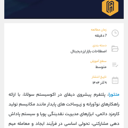
موبایل
09927779040
واتساپ
شروع گفتگو
تلگرام
@Armteam_admin_por
داخلی
107
زمان مطالعه
7 دقیقه
پشتیبان فروش
(فائزه تهرانی)
دسته بندی
موبایل
09101364784
اصطلاحات بازار ارز دیجیتال
واتساپ
شروع گفتگو
سطح آموزش
تلگرام
@Armteam_admin_104
متوسط
داخلی
104
تاریخ انتشار
۹ آذر ۱۴۰۴
اطلاعات تماس
(دفتر فروش)
متئورا
، پلتفرم پیشروی دیفای در اکوسیستم سولانا، با ارائه
تلفن
021-22021030
تلفن
021-22021040
راهکارهای نوآورانه و زیرساخت ‌های پایدار مانند مکانیسم تولید
بدون پیش شماره
90001030
کارمزد دائمی، ابزارهای مدیریت نقدینگی پویا و سیستم پاداش
اینستاگرام
@alireza.mehrabii
کانال تلگرام
@alirezamehrabi_com
‌دهی مشارکتی، تحولی اساسی در فرآیند ایجاد و معامله میم‌