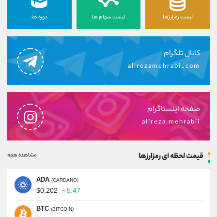
لیست رمزارزها
لیست سهام ها
دوره ها
کانال تلگرام
alirezamehrabi_com
صفحه اینستاگرام
alireza.mehrabii
قیمت لحظه ای رمزارزها
مشاهده همه
ADA
(CARDANO)
$0.202
5.47
BTC
(BITCOIN)