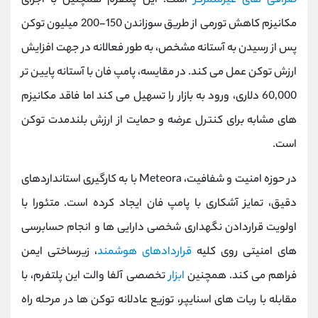
صرافی ‌های غیرمتمرکز
است. این پلتفرم همچنین با اجرای
مکانیزم کاهش تورمی از طریق سوزاندن 150-200 میلیون توکن
پس از رسیدن به آستانه مشخص، به طور فعالانه در جهت افزایش
ارزش توکن عمل می‌ کند. در مقایسه، پامپ فان با آستانه پایین ‌تر
60,000 دلاری، ورود به بازار را تسهیل می ‌کند اما فاقد مکانیزم‌
های مشابه برای کنترل عرضه و حمایت از ارزش بلندمدت توکن
است.
در حوزه امنیت و شفافیت، Meteora با به کارگیری استانداردهای
دقیق، تمایز آشکاری با پامپ ‌فان ایجاد کرده است. متئورا با
اولویت قراردادن نگهداری شخصی دارایی ‌ها و انجام حسابرسی
‌های امنیتی روی کلیه
قراردادهای هوشمند
، زیرساختی ایمن
فراهم می کند. همچنین
ابزار
تخصصی آلفا والت این پلتفرم، با
مقابله با ربات ‌های اسنایپر، توزیع عادلانه توکن‌ ها در مرحله راه