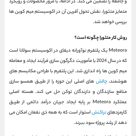
و جامعه را تضمین می ‌کند. در ادامه، با مرور محصولات و رویکرد
متمایز متئورا، نقش تحول ‌آفرین آن در اکوسیستم میم کوین‌ ها
بررسی خواهد شد.
روش کار متئورا چگونه است؟
Meteora یک پلتفرم نوآورانه دیفای در اکوسیستم سولانا است
که در سال 2024 با مأموریت دگرگون‌ سازی فرآیند ایجاد و معامله
میم‌ کوین ‌ها راه ‌اندازی شد. این پلتفرم با طراحی مکانیسم ‌های
هوشمند،
چالش‌
های اصلی این حوزه را از طریق همسو ‌سازی
منافع سازندگان و دارندگان توکن حل می کند. هسته اصلی
عملکرد Meteora بر پایه ایجاد جریان درآمد دائمی از طریق
کارمزدهای
تراکنش
استوار است که به همه ذی ‌نفعان امکان می
‌دهد از رشد پروژه سود ببرند.