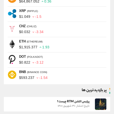
$64,867.052
0.36
XRP
(RIPPLE)
$1.049
-1.5
CHZ
(CHILIZ)
$0.032
-3.34
ETH
(ETHEREUM)
$1,915.377
1.93
DOT
(POLKADOT)
$0.822
-3.12
BNB
(BINANCE COIN)
$593.237
-1.54
پر بازدیدترین ها
پرایس اکشن RTM چیست؟
تاریخ انتشار : ۲۹ شهریور ۱۴۰۰