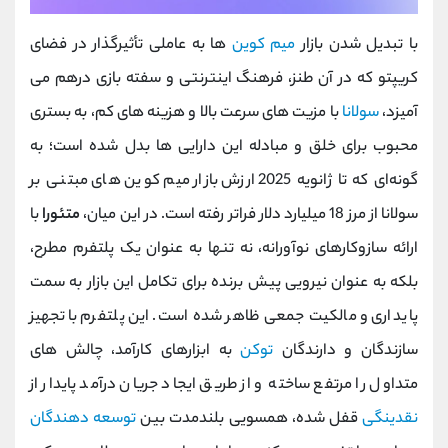
با تبدیل شدن بازار
میم کوین
‌ها به عاملی تأثیرگذار در فضای
کریپتو که در آن طنز، فرهنگ اینترنتی و سفته ‌بازی درهم می
‌آمیزد،
سولانا
با مزیت‌ های سرعت بالا و هزینه‌ های کم، به بستری
محبوب برای خلق و مبادله این دارایی ‌ها بدل شده است؛ به
گونه‌ای که تا ژانویه 2025 ارزش بازار میم‌ کوین ‌های مبتنی بر
سولانا از مرز 18 میلیارد دلار فراتر رفته است. در این میان،
متئورا
با
ارائه سازوکارهای نوآورانه، نه تنها به عنوان یک پلتفرم مطرح،
بلکه به عنوان نیرویی پیش برنده برای تکامل این بازار به سمت
پایداری و مالکیت جمعی ظاهر شده است. این پلتفرم با تجهیز
سازندگان و دارندگان
توکن
به ابزارهای کارآمد، چالش ‌های
متداول را مرتفع ساخته و از طریق ایجاد جریان درآمد پایدار از
نقدینگی
قفل‌ شده، همسویی بلندمدت بین
توسعه‌ دهندگان