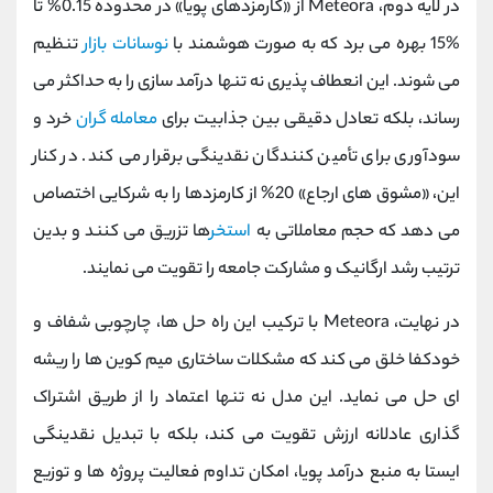
در لایه دوم، Meteora از «کارمزدهای پویا» در محدوده 0.15% تا
%15 بهره می‌ برد که به صورت هوشمند با
نوسانات بازار
تنظیم
می‌ شوند. این انعطاف‌ پذیری نه تنها درآمد سازی را به حداکثر می
‌رساند، بلکه تعادل دقیقی بین جذابیت برای
معامله ‌گران
خرد و
سودآوری برای تأمین ‌کنندگان نقدینگی برقرار می‌ کند. در کنار
این، «مشوق ‌های ارجاع» 20% از کارمزدها را به شرکایی اختصاص
می‌ دهد که حجم معاملاتی به
استخر
ها تزریق می‌ کنند و بدین
ترتیب رشد ارگانیک و مشارکت جامعه را تقویت می ‌نمایند.
در نهایت، Meteora با ترکیب این راه‌ حل‌ ها، چارچوبی شفاف و
خودکفا خلق می ‌کند که مشکلات ساختاری میم‌ کوین ‌ها را ریشه
‌ای حل می ‌نماید. این مدل نه تنها اعتماد را از طریق اشتراک‌
گذاری عادلانه ارزش تقویت می‌ کند، بلکه با تبدیل نقدینگی
ایستا به منبع درآمد پویا، امکان تداوم فعالیت پروژه‌ ها و توزیع