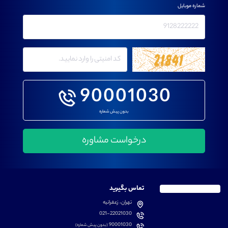
شماره موبایل
90001030
بدون پیش شماره
تماس بگیرید
تهران، زعفرانیه
021-22021030
90001030
(بدون پیش شماره)