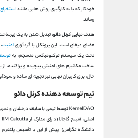
خودکار که با به‌ کارگیری روش ‌هایی مانند
استخراج
ا
‌رساند.
هدف نهایی
کرنل دائو
، تبدیل شدن به یک زیرساخت 
فضای دیفای است. این پروتکل با گردآوری
امنیت
،
تحت یک سیستم توکنومیکس منسجم، به
توسعه
ساخت مکانیزم‌ های امنیتی پیچیده و پراکنده، از یک
حال، برای کاربران نهایی نیز تجربه ‌ای ساده و سودآ
تیم توسعه دهنده کرنل دائو
KernelDAO توسط تیمی با سابقه درخشان و تجربه اثبات ‌شده در حوزه
دانشگاه تگزاس)، پیش از این با تأسیس پلتفرم استیدر لبز 