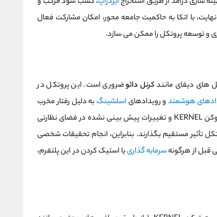
هینه ‌سازی درآمد از طریق استخراج
ایردراپ
، کسب سود مرکب و
 نهایت، با اتکا به حاکمیت جامعه ‌محور، امکان مشارکت فعال
ل‌ های دیفای مانند
کرنل‌ دائو
ضروری است. این پروتکل در
دادهای هوشمند
و رویدادهای
اسلشینگ
به دلیل رفتار مخرب
اعتبارسنج‌ ها قرار دارد. همچنین نوسانات قیمت توکن KERNEL و تغییرات پیش ‌بینی نشده در فضای نظارتی
وتکل تأثیر مستقیم بگذارند. بنابراین، انجام تحقیقات شخصی
 قبل از هرگونه
سرمایه‌ گذاری
یا استیک کردن در این پلتفرم،