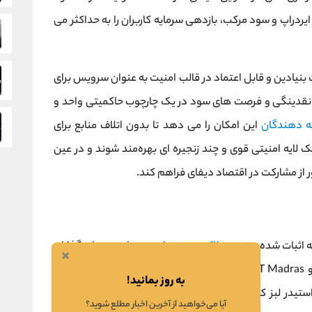
یردراپ و سود مرکب، بازدهی سرمایه کاربران را به حداکثر می
بنیادین و قابل اعتماد در قالب امنیت به ‌عنوان سرویس برای
 نقدینگی و فرصت‌ های سود در یک چارچوب حاکمیتی واحد و
 ‌دهندگان
این امکان را می‌ دهد تا بدون اتلاف منابع برای
 لایه امنیتی قوی و چند زنجیره ‌ای بهره‌مند شوند و در عین
ور از مشارکت در اقتصاد دیفای فراهم کند.
بلاک ‌چین
هدایت می ‌شود. بنیان‌ گذاران
×
اصلی، آمیتج گاجالا (دارای مدارک از IIM Calcutta و IIT Madras) و دیراج بورا (فارغ ‌التحصیل IIT Kharagpur و
به روز بمانید!
که بیش از 1 میلیارد دلار
دارایی
مدیریت می کند،
آیا می‌خواهید از آخرین اخبار مطلع شوید؟