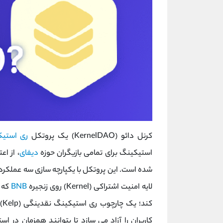
کرنل دائو (KernelDAO) یک پروتکل
ری ‌استی
استیکینگ برای تمامی بازیگران حوزه
دیفای
، از اع
شده است. این پروتکل با یکپارچه‌ سازی سه عملکرد
لایه امنیت اشتراکی (Kernel) روی زنجیره
BNB
که پ
کند؛ یک چارچوب ری‌ استیکینگ نقدینگی (Kelp) روی
کاربران را آزاد می ‌سازد تا بتوانند همزمان در 