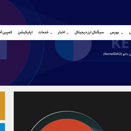
بان فروش
پشتیبان فروش
(محسن یزدی)
(یوسف فرخنده)
ل
بورس
سیگنال ارز دیجیتال
اخبار
خدمات
اپلیکیشن
کمپین آ
09304891085
موبایل
9194198792
شروع گفتگو
واتساپ
شروع گفتگ
@Armteam_admin_103
تلگرام
Armteam_admin_33
ائو (KernelDAO)
103
داخلی
8