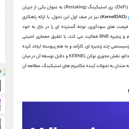
در فضای پویا و نوآوری ‌محور امور مالی غیرمتمرکز (DeFi)، ری ‌استیکینگ (Restaking) به عنوان یکی از جریان‌
(KernelDAO)
نیز در صف اول این تحول، با ارائه راهکاری
فرصت ‌های سودآوری، توجه گسترده ‌ای را در بازار به خود
اختصاص داده است. این پروژه که بر بستر اتریوم و زنجیره BNB فعالیت می کند، با تلفیق معماری امنیتی
یستمی چند زنجیره‌ ای، کارآمد و به‌ هم ‌پیوسته ایجاد کرده
است. در این مقاله، به تحلیل ساختار محصول کرنل دائو، نقش محوری توکن KERNEL و دلایل توسعه آن در میان
قه ‌مندان به تحولات آینده مکانیزم ‌های استیکینگ، مطالعه آن
پ