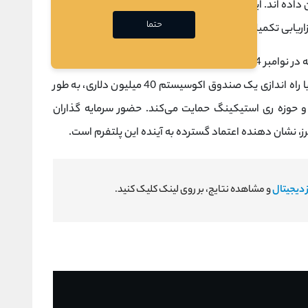
شان داده‌ اند. این تیم با حضور متخصصانی چون سایبورگ صوفیا
حتما
زاریابی تکمیل می ‌شود.
با جذب 10 میلیون دلار سرمایه در نوامبر 2024 از نهادهای معتبری چون اس ‌سی ‌بی لیمیتد
و لیزر دیجیتال، جایگاه مستحکمی دارد. این پروژه با راه ‌اندازی یک صندوق اکوسیستم 40 میلیون دلاری، به طور
ال از توسعه پروژه ‌های نوآور در زنجیره BNB و حوزه ری ‌استیکینگ حمایت می‌کند. حضور سرمایه ‌گذاران
 نشان ‌دهنده اعتماد گسترده به آینده این پلتفرم است.
 دیجیتال
و مشاهده نتایج، بر روی لینک کلیک کنید.