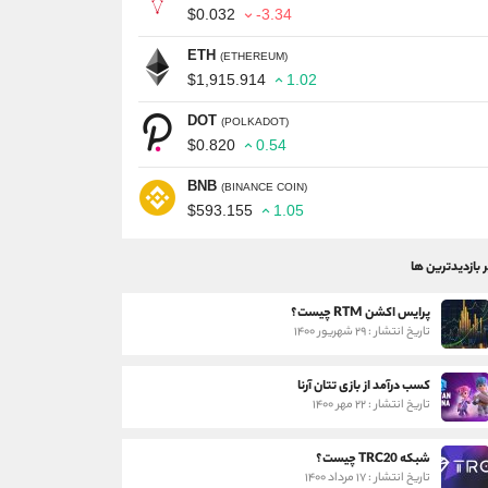
$0.032
-3.34
ETH
(ETHEREUM)
$1,915.914
1.02
DOT
(POLKADOT)
$0.820
0.54
BNB
(BINANCE COIN)
$593.155
1.05
ر بازدیدترین ها
پرایس اکشن RTM چیست؟
تاریخ انتشار : ۲۹ شهریور ۱۴۰۰
کسب درآمد از بازی تتان آرنا
تاریخ انتشار : ۲۲ مهر ۱۴۰۰
شبکه TRC20 چیست؟
تاریخ انتشار : ۱۷ مرداد ۱۴۰۰