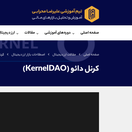
پشتیبان فروش
پشتی
(ایمان پوراسماعیلی)
صفحه اصلی
دوره‌های آموزشی
مقالات
ارز دیجیتا
موبایل
09927779040
موبایل
واتساپ
شروع گفتگو
واتساپ
تلگرام
@Armteam_admin_por
تلگرام
صفحه اصلی
مقالات ارز دیجیتال
اصطلاحات بازار ارز دیجیتال
کرنل ‌د
داخلی
107
داخلی
کرنل ‌دائو (KernelDAO)
اطلاعات تماس
(دفتر فروش)
تلفن
تلفن
بدون پیش شماره
اینستاگرام
کانال تلگرام
کانال بله