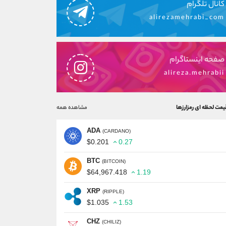
کانال تلگرام
alirezamehrabi_com
صفحه اینستاگرام
alireza.mehrabii
یمت لحظه ای رمزارزها
مشاهده همه
ADA
(CARDANO)
$0.201
0.27
BTC
(BITCOIN)
$64,967.418
1.19
XRP
(RIPPLE)
$1.035
1.53
CHZ
(CHILIZ)