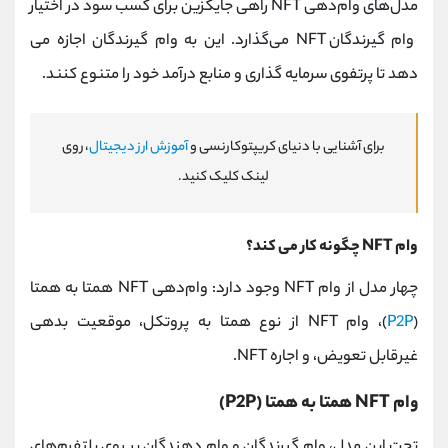
مدل‌های وام‌دهی NFT راهی جایگزین برای کسب سود در اختیار
وام گیرندگان NFT می‌گذارد. این به وام گیرندگان اجازه می
دهد تا پرتفوی سرمایه گذاری و منابع درآمد خود را متنوع کنند.
برای آشنایی با دنیای کریپتوکارنسی و
آموزش ارز دیجیتال
، روی
لینک کلیک کنید.
وام NFT چگونه کار می کند؟
چهار مدل از وام‌ NFT وجود دارد: وام‌دهی NFT همتا به همتا
(
P2P
)، وام NFT از نوع همتا به پروتکل، موقعیت بدهی
غیرقابل تعویض، و اجاره NFT.
وام NFT همتا به همتا (P2P)
تحت این مدل، وام گیرندگان و وام دهندگان بر روی پلتفرم‌های