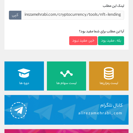
لینک این مطلب
کپی
آیا این مطلب برای شما مفید بود؟
بله ، مفید بود
خیر ، مفید نبود
لیست رمزارزها
لیست سهام ها
دوره ها
کانال تلگرام
alirezamehrabi_com