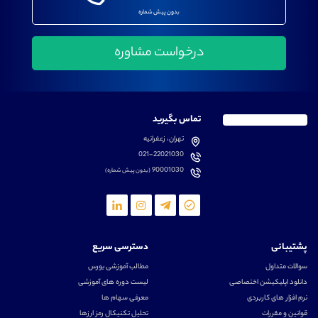
بدون پیش شماره
تماس بگیرید
تهران، زعفرانیه
021-22021030
90001030
(بدون پیش شماره)
پشتیبانی
دسترسی سریع
سوالات متداول
مطالب آموزشی بورس
دانلود اپلیکیشن اختصاصی
لیست دوره های آموزشی
نرم افزار های کاربردی
معرفی سهام ها
قوانین و مقررات
تحلیل تکنیکال رمز ارزها