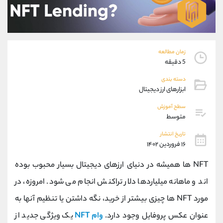
موبایل
09194198792
واتساپ
شروع گفتگو
تلگرام
@Armteam_admin_33
داخلی
118
زمان مطالعه
5 دقیقه
پشتیبان فروش
(ایمان پوراسماعیلی)
دسته بندی
موبایل
09927779040
ابزارهای ارز دیجیتال
واتساپ
شروع گفتگو
سطح آموزش
تلگرام
@Armteam_admin_por
متوسط
داخلی
107
تاریخ انتشار
۱۶ فروردین ۱۴۰۲
اطلاعات تماس
(دفتر فروش)
NFT ها همیشه در دنیای ارزهای دیجیتال بسیار محبوب بوده
تلفن
021-22021030
تلفن
021-22021040
اند و ماهانه میلیاردها دلار تراکنش انجام می شود. امروزه، در
بدون پیش شماره
90001030
مورد NFT ها چیزی بیشتر از خرید، نگه داشتن یا تنظیم آنها به
اینستاگرام
@alireza.mehrabii
کانال تلگرام
@alirezamehrabi_com
عنوان عکس پروفایل وجود دارد.
وام NFT
یک ویژگی جدید از