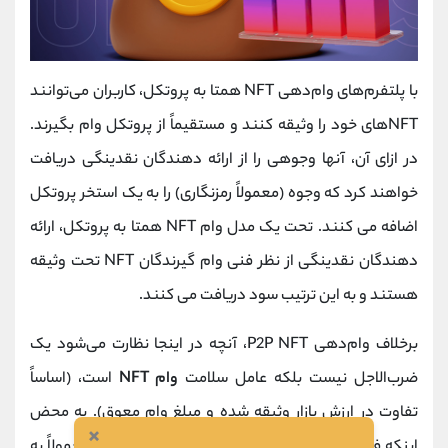
با پلتفرم‌های وام‌دهی NFT همتا به پروتکل، کاربران می‌توانند
NFTهای خود را وثیقه کنند و مستقیماً از پروتکل وام بگیرند.
در ازای آن، آنها وجوهی را از ارائه دهندگان نقدینگی دریافت
خواهند کرد که وجوه (معمولاً رمزنگاری) را به یک استخر پروتکل
اضافه می کنند. تحت یک مدل وام NFT همتا به پروتکل، ارائه
دهندگان نقدینگی از نظر فنی وام گیرندگان NFT تحت وثیقه
هستند و به این ترتیب سود دریافت می کنند.
برخلاف وام‌دهی P2P NFT، آنچه در اینجا نظارت می‌شود یک
ضرب‌الاجل نیست بلکه عامل سلامت
وام NFT
است، (اساساً
تفاوت در ارزش بازار وثیقه‌ شده و مبلغ وام معوق). به محض
×
اینکه فاکتور سلامت به زیر یک آستانه می‌رسد، دارایی معمولاً به