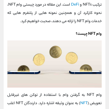
کانال بله
@alirezamehrabi_official
ترکیب NFTs و
DeFi
است. این مقاله در مورد چیستی وام NFT،
نحوه کارکرد آن و همچنین نمونه هایی از پلتفرم هایی که
خدمات وام NFT را ارائه می دهند، صحبت خواهیم کرد.
وام NFT چیست؟
وام NFT به گرفتن وام با استفاده از توکن های غیرقابل
تعویض (
NFT
) به عنوان وثیقه اشاره دارد. دارندگان NFT اغلب