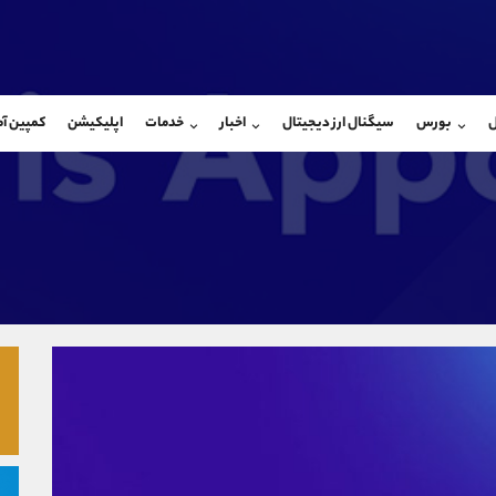
بان فروش
پشتیبان فروش
(یوسف فرخنده)
(ایمان پوراسماعیلی)
ل
بورس
سیگنال ارز دیجیتال
اخبار
خدمات
اپلیکیشن
کمپین آ
09194198792
موبایل
9927779040
شروع گفتگو
واتساپ
شروع گفتگ
@Armteam_admin_33
تلگرام
Armteam_admin_por
118
داخلی
07