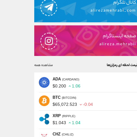
کانال تلگرام
alirezamehrabi_com
صفحه اینستاگرام
alireza.mehrabii
یمت لحظه ای رمزارزها
مشاهده همه
ADA
(CARDANO)
$0.200
1.06
BTC
(BITCOIN)
$65,072.523
-0.04
XRP
(RIPPLE)
$1.043
1.04
CHZ
(CHILIZ)