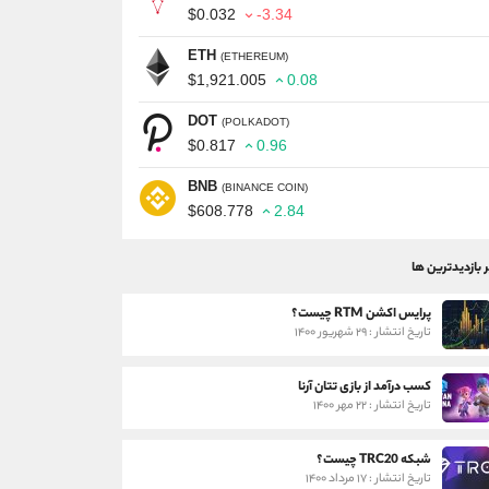
$0.032
-3.34
ETH
(ETHEREUM)
$1,921.005
0.08
DOT
(POLKADOT)
$0.817
0.96
BNB
(BINANCE COIN)
$608.778
2.84
ر بازدیدترین ها
پرایس اکشن RTM چیست؟
تاریخ انتشار : ۲۹ شهریور ۱۴۰۰
کسب درآمد از بازی تتان آرنا
تاریخ انتشار : ۲۲ مهر ۱۴۰۰
شبکه TRC20 چیست؟
تاریخ انتشار : ۱۷ مرداد ۱۴۰۰