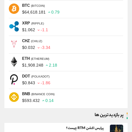
BTC
(BITCOIN)
$64,618.181
0.79
XRP
(RIPPLE)
$1.062
-1.1
CHZ
(CHILIZ)
$0.032
-3.34
ETH
(ETHEREUM)
$1,908.248
2.18
DOT
(POLKADOT)
$0.843
-1.86
BNB
(BINANCE COIN)
$593.432
0.14
پر بازدیدترین ها
پرایس اکشن RTM چیست؟