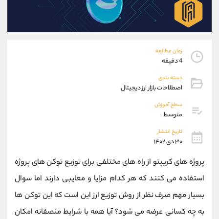
موبایل
09194198792
واتساپ
شروع گفتگو
تلگرام
@Armteam_admin_33
داخلی
118
زمان مطالعه
4 دقیقه
پشتیبان فروش
(محسن یزدی)
دسته بندی
موبایل
09304891085
اصطلاحات بازار ارز دیجیتال
واتساپ
شروع گفتگو
سطح آموزش
تلگرام
@Armteam_admin_103
متوسط
داخلی
103
تاریخ انتشار
۳۰ دی ۱۴۰۲
اطلاعات تماس
(دفتر فروش)
پروژه های کریپتو از راه های مختلفی برای توزیع توکن های پروژه
تلفن
021-22021030
تلفن
021-22021040
استفاده می کنند که هر کدام مزایا و معایبی دارند اما سوال
بدون پیش شماره
90001030
بسیار مهم صرف نظر از روش توزیع ارز این است که این توکن ها
اینستاگرام
@alireza.mehrabii
کانال تلگرام
@alirezamehrabi_com
به چه کسانی عرضه می شود؟ آیا همه با شرایط منصفانه امکان