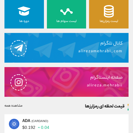
لیست رمزارزها
لیست سهام ها
دوره ها
کانال تلگرام
alirezamehrabi_com
صفحه اینستاگرام
alireza.mehrabii
قیمت لحظه ای رمزارزها
مشاهده همه
ADA
(CARDANO)
$0.192
0.04