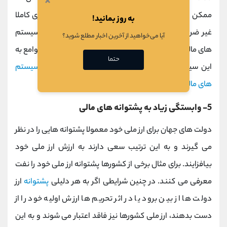
×
ممکن است روزها طول بکشد که در عصر دیجیتال امروزی کاملا
به روز بمانید!
غیر ضروری به نظر می رسد. همچنین عملکرد ضعیف سیستم
آیا می‌خواهید از آخرین اخبار مطلع شوید؟
های مالی متمرکز باعث عدم اعتماد بخش گسترده ای از جوامع به
حتما
این سیستم ها شده است و زمینه را برای استقبال از
سیستم
های مالی غیرمتمرکز
فراهم کرده است.
5- وابستگی زیاد به پشتوانه های مالی
دولت های جهان برای ارز ملی خود معمولا پشتوانه هایی را در نظر
می گیرند و به این ترتیب سعی دارند به ارزش ارز ملی خود
بیافزایند. برای مثال برخی از کشورها پشتوانه ارز ملی خود را نفت
معرفی می کنند. در چنین شرایطی اگر به هر دلیلی
پشتوانه
ارز
دولت ها از بین برود یا در اثر تحریم ها ارزش اولیه خود را از
دست بدهند، ارز ملی کشورها نیز فاقد اعتبار می شوند و به این