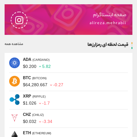
صفحه اینستاگرام
alireza.mehrabii
قیمت لحظه ای رمزارزها
مشاهده همه
ADA
(CARDANO)
$0.200
5.82
BTC
(BITCOIN)
$64,280.667
-0.27
XRP
(RIPPLE)
$1.026
-1.7
CHZ
(CHILIZ)
$0.032
-3.34
ETH
(ETHEREUM)