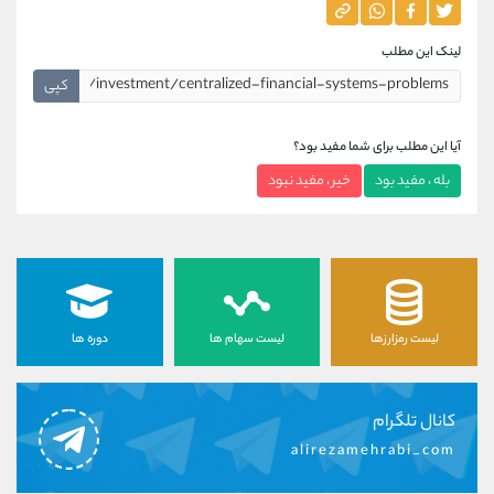
لینک این مطلب
کپی
آیا این مطلب برای شما مفید بود؟
بله ، مفید بود
خیر ، مفید نبود
لیست رمزارزها
لیست سهام ها
دوره ها
کانال تلگرام
alirezamehrabi_com