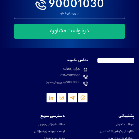
90001030
بدون پیش شماره
تماس بگیرید
تهران، زعفرانیه
021-22021030
90001030
(بدون پیش شماره)
پشتیبانی
دسترسی سریع
سوالات متداول
مطالب آموزشی بورس
دانلود اپلیکیشن اختصاصی
لیست دوره های آموزشی
نرم افزار های کاربردی
معرفی سهام ها