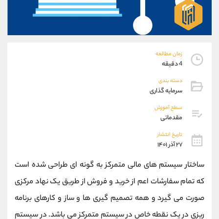
موبایل
09194198792
واتساپ
شروع گفتگو
تلگرام
@Armteam_admin_33
داخلی
118
زمان مطالعه
4 دقیقه
پشتیبان فروش
(فائزه تهرانی)
دسته بندی
موبایل
09101364784
سرمایه گذاری
واتساپ
شروع گفتگو
تلگرام
@Armteam_admin_104
سطح آموزش
مقدماتی
داخلی
104
تاریخ انتشار
۲۷ آذر ۱۴۰۱
اطلاعات تماس
(دفتر فروش)
تلفن
021-22021030
ساختار سیستم های مالی متمرکز به گونه ای طراحی شده است
تلفن
021-22021040
که تمام سفارشات اعم از خرید و فروش از طریق یک نهاد مرکزی
بدون پیش شماره
90001030
صورت می گیرد و همه تصمیم گیری ها و ساز و کارهای برنامه
اینستاگرام
@alireza.mehrabii
کانال تلگرام
@alirezamehrabi_com
ریزی در یک نقطه خاص در سیستم متمرکز می باشد. در سیستم