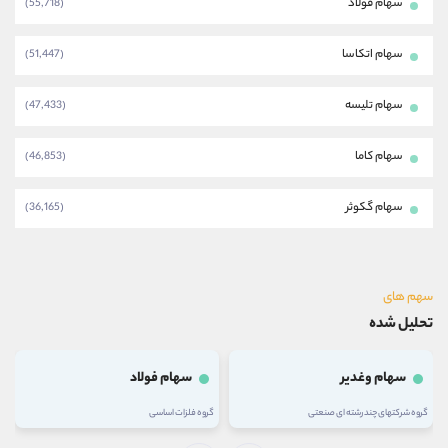
سهام فولاد
(55,718)
سهام اتکاسا
(51,447)
سهام تلیسه
(47,433)
سهام کاما
(46,853)
سهام گکوثر
(36,165)
سهم های
تحلیل شده
سهام وغدیر
سهام فولاد
گروه شرکتهای چند رشته ای صنعتی
گروه فلزات اساسی