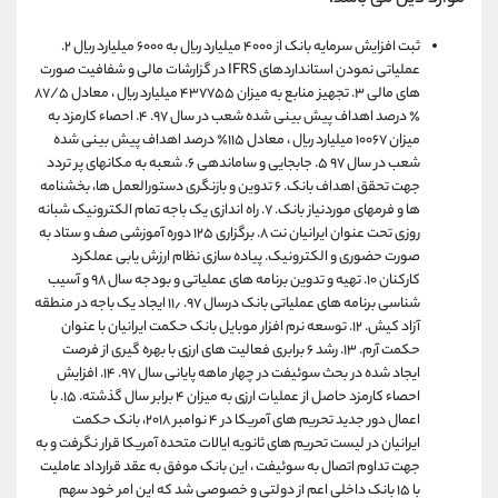
ثبت افزایش سرمایه بانک از ۴۰۰۰ میلیارد ریال به ۶۰۰۰ میلیارد ریال ۲.
عملیاتی نمودن استانداردهای IFRS در گزارشات مالی و شفافیت صورت
های مالی ٣. تجهیز منابع به میزان ۴۳۷۷۵۵ میلیارد ریال ، معادل ۸۷/۵
٪ درصد اهداف پیش بینی شده شعب در سال ۹۷. ۴. احصاء کارمزد به
میزان ۱۰۰۶۷ میلیارد ریال ، معادل ۱۱۵٪ درصد اهداف پیش بینی شده
شعب در سال ۹۷ ۵. جابجایی و ساماندهی ۶. شعبه به مکانهای پر تردد
جهت تحقق اهداف بانک. ۶ تدوین و بازنگری دستورالعمل ها، بخشنامه
ها و فرمهای موردنیاز بانک. ۷. راه اندازی یک باجه تمام الکترونیک شبانه
روزی تحت عنوان ایرانیان نت ۸. برگزاری ۱۲۵ دوره آموزشی صف و ستاد به
صورت حضوری و الکترونیک. پیاده سازی نظام ارزش یابی عملکرد
کارکنان ۱۰. تهیه و تدوین برنامه های عملیاتی و بودجه سال ۹۸ و آسیب
شناسی برنامه های عملیاتی بانک درسال ۹۷. ۱۱٫ ایجاد یک باجه در منطقه
آزاد کیش. ۱۲. توسعه نرم افزار موبایل بانک حکمت ایرانیان با عنوان
حکمت آرم. ۱۳. رشد ۶ برابری فعالیت های ارزی با بهره گیری از فرصت
ایجاد شده در بحث سوئیفت در چهار ماهه پایانی سال ۹۷. ۱۴. افزایش
احصاء کارمزد حاصل از عملیات ارزی به میزان ۴ برابر سال گذشته. ۱۵. با
اعمال دور جدید تحریم های آمریکا در ۴ نوامبر ۲۰۱۸، بانک حکمت
ایرانیان در لیست تحریم های ثانویه ایالات متحده آمریکا قرار نگرفت و به
جهت تداوم اتصال به سوئیفت ، این بانک موفق به عقد قرارداد عاملیت
با ۱۵ بانک داخلی اعم از دولتی و خصوصی شد که این امر خود سهم