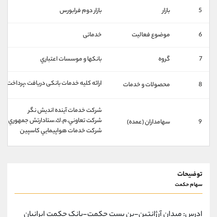
کانال بله
@alirezamehrabi_official
5
بازار
بازار دوم فرابورس
6
موضوع فعالیت
خدماتی
7
گروه
بانكها و موسسات اعتباري
ارائه کلیه خدمات بانکی دریافت ،پرداخت،ان
8
محصولات و خدمات
شركت خدمات آينده انديش نگر
شركت تعاوني.م.ك.ستادارتش جمهوري اسلا
9
سهامداران (عمده)
شركت خدمات هواپيمايي كاسپين
توضیحات
سهام حکمت
ادرس: میدان آرژانتین-بن بست حکمت-بانک حکمت ایرانیان