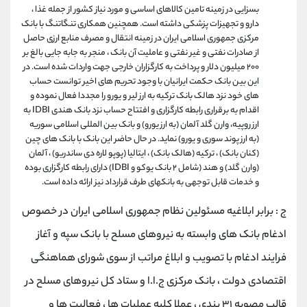
بسزایی در زمینه تامین کالاهای اساسی و مورد نیاز کشور از جمله غذا ،
دارو و تجهیزات پزشکی داشته است. همچنین همکاری تنگاتنگ با بانک
مرکزی جمهوری اسلامی ایران در زمینه انتقال و مصرف منابع ارزی حاصل
از صادرات نفتی و غیر نفتی و عاملیت آن بانک ، منجر به جابه جایی بالغ بر
۲۰۰ میلیون دلار و پرداخت به کارگزاران خارجی جهت واردات شده است. در
این بین بانک حکمت ایرانیان با وجود تحریم های اخیر توانست حساب
های خود نزد هالک بانک ترکیه به ارز لیر و یورو را مجددا فعال نموده و
اقدام به برقراری رابطه کارگزاری و افتتاح حساب نزد بانک هندی IDBI به
ارز روپیه، وارن گلد آلمان (به ارز یورو) و بانک بین المللی اسلامی سوریه
(به ارز پوند سوری و يورو) نماید. در حال حاضر این بانک با بانک های چین
(کنان بانک) ، ترکیه (هالک بانک) ، ایتالیا (پوپو لاره دی ساندریو) ، آلمان
(وارن گلد) و هند (شامل ۲ بانک یوکو و IDBI) دارای رابطه کارگزاری بوده
و خدمات قابل توجهی به بانکهای طرف قرارداد نیز ارائه داده است.
ج : برابر ابلاغیه مسئولین نظام جمهوری اسلامی ایران در خصوص
ادغام بانک های وابسته به نیروهای مسلح با بانک سپه و آغاز
فرایند ادغام با تصویب و ابلاغ مراتب از سوی شورای هماهنگی
اقتصادی دولت ، بانک مرکزی ج.ا.ا و ستاد کل نیروهای مسلح در
قالب مصوبه ۳۱ بندی ، عملا کلیه عملیات ها ، فعالیت ها و