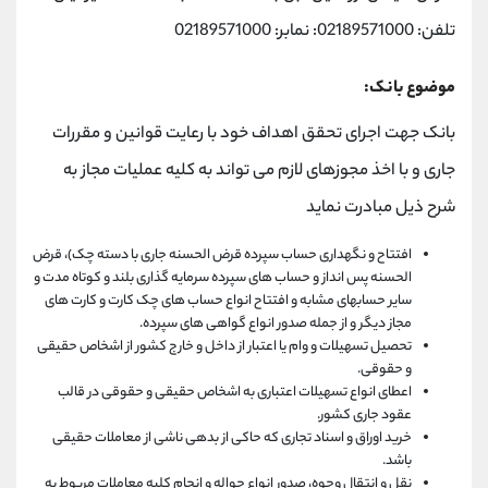
تلفن: 02189571000: نمابر: 02189571000
موضوع بانک:
بانک جهت اجرای تحقق اهداف خود با رعایت قوانین و مقررات
جاری و با اخذ مجوزهای لازم می تواند به کلیه عملیات مجاز به
شرح ذیل مبادرت نماید
افتتاح و نگهداری حساب سپرده قرض الحسنه جاری با دسته چک)، قرض
الحسنه پس انداز و حساب های سپرده سرمایه گذاری بلند و کوتاه مدت و
سایر حسابهای مشابه و افتتاح انواع حساب های چک کارت و کارت های
مجاز دیگر و از جمله صدور انواع گواهی های سپرده.
تحصیل تسهیلات و وام یا اعتبار از داخل و خارج کشور از اشخاص حقیقی
و حقوقی.
اعطای انواع تسهیلات اعتباری به اشخاص حقیقی و حقوقی در قالب
عقود جاری کشور.
خرید اوراق و اسناد تجاری که حاکی از بدهی ناشی از معاملات حقیقی
باشد.
نقل و انتقال وجوه، صدور انواع حواله و انجام کلیه معاملات مربوط به