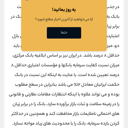
در جذب آثار منفی ناشی از زبان های احتمالی اعاده موقعیت
به روز بمانید!
بانک به شمار می رود. کارکرد اصلی این نسبت حمایت از بانک در
آیا می‌خواهید از آخرین اخبار مطلع شوید؟
برابر زیان های غیرمنتظره و حمایت از سپرده گذاران و
حتما
اعتباردهندگان است. بر اساس الزامات کمیته نظارت بانکی بازل
دو، میزان نسبت کفایت سرمایه بانکها و مؤسسات اعتباری باید
حداقل ۸ درصد باشد. در ایران نیز بر اساس ابلاغیه بانک مرکزی،
میزان نسبت کفایت سرمایه بانکها و مؤسسات اعتباری حداقل ۸
درصد تعیین شده است. با عنایت به اینکه این نسبت در بانک
حکمت ایرانیان معادل ۱۲٪ می باشد بنابراین در سطح مطلوب
بوده و می تواند علاوه با اینکه انتظارات مقامات نظارتی و قانونی
را در زمینه سلامت و ثبات بازار برآورده سازد، بانک را در برابر زیان
های احتمالی ناملایمات بازار محافظت کند و همچنین در حداکثر
کردن بازده سرمایه، بانک را با محدودیت های زیاد مواجه نسازد.