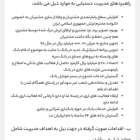
راهبردهای مدیریت دستیابی به موارد ذیل می باشد:
افزایش سطح رضایتمندی مشتریان و وفادار سازی مشتریان به خصوص
خانواده محترم ارتش جمهوری اسلامی ایران
بهبود تصویر برند نزد مشتری و ارتقای ارزش درک شده توسط مشتری،
هم چنین حفظ و نگه داشت مشتریان
تجهیز منابع به میزان ۶۰ ، ۰۰۰ میلیارد ریال در سال ۹۸
تدوین برنامه استراتژیک جدید در بانک با عنایت به موضوع ادغام بانک
های وابسته به نیروهای مسلح در بانک سپه
احصاء ۱ ، ۵۷۰ میلیارد ریال کارمزد حاصل از فعالیت های بانکی • اصلاح و
بازمهندسی فرایندهای جاری در بانک
گسترش خدمات متنوع در بستر موبایل بانک
تعدیل و ساماندهی شعب غیر سودآور در راستای همگام شدن با
اهداف ادغام
ارتقاء فعالیت های ارزی در زمینه غذا و دارو تا زمانی که فعالیت ارزی بانک
ادامه دارد
افزایش خدمات بانک در حوزه بانکداری شرکتی و تجاری
گسترش باجه های ۲۴ ساعته با نام ایرانیان نت
ب : اقدامات صورت گرفته در جهت نیل به اهداف مدیریت شامل
موارد ذیل می باشد: