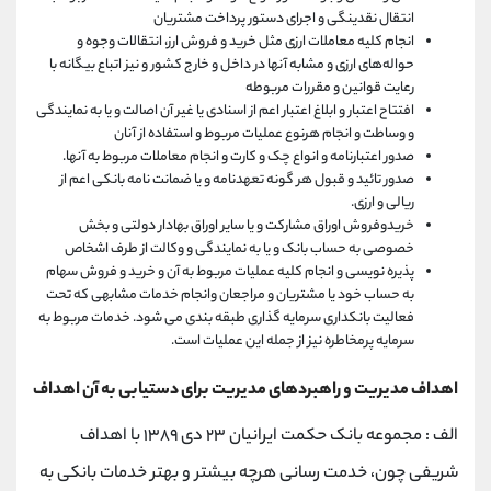
انتقال نقدینگی و اجرای دستور پرداخت مشتریان
انجام کلیه معاملات ارزی مثل خرید و فروش ارز، انتقالات وجوه و
حواله‌های ارزی و مشابه آنها در داخل و خارج کشور و نیز اتباع بیگانه با
رعایت قوانین و مقررات مربوطه
افتتاح اعتبار و ابلاغ اعتبار اعم از اسنادی یا غیر آن اصالت و یا به نمایندگی
و وساطت و انجام هرنوع عملیات مربوط و استفاده از آنان
صدور اعتبارنامه و انواع چک و کارت و انجام معاملات مربوط به آنها.
صدور تائید و قبول هر گونه تعهدنامه و یا ضمانت نامه بانکی اعم از
ریالی و ارزی.
خریدوفروش اوراق مشارکت و یا سایر اوراق بهادار دولتی و بخش
خصوصی به حساب بانک و یا به نمایندگی و وکالت از طرف اشخاص
پذیره نویسی و انجام کلیه عملیات مربوط به آن و خرید و فروش سهام
به حساب خود یا مشتریان و مراجعان وانجام خدمات مشابهی که تحت
فعالیت بانکداری سرمایه گذاری طبقه بندی می شود. خدمات مربوط به
سرمایه پرمخاطره نیز از جمله این عملیات است.
اهداف مدیریت و راهبردهای مدیریت برای دستیابی به آن اهداف
الف : مجموعه بانک حکمت ایرانیان ۲۳ دی ۱۳۸۹ با اهداف
شریفی چون، خدمت رسانی هرچه بیشتر و بهتر خدمات بانکی به