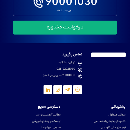
90001030
بدون پیش شماره
تماس بگیرید
تهران، زعفرانیه
021-22021030
90001030
(بدون پیش شماره)
پشتیبانی
دسترسی سریع
سوالات متداول
مطالب آموزشی بورس
دانلود اپلیکیشن اختصاصی
لیست دوره های آموزشی
نرم افزار های کاربردی
معرفی سهام ها