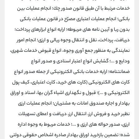
خدمات مرتبط با آن طبق قانون صدور چك؛ انجام عملیات بین
بانكی؛ انجام عملیات اعتباری مصرّح در قانون عملیات بانكی
بدون ربا و آیین نامه های مربوطه؛ ارایه انواع ابزارهای پرداخت؛
دریافت، پرداخت، نقل و انتقال وجوه ریالی و ارزی؛ انجام امور
نمایندگی به منظور جمع آوری وجوه، انواع قبوض خدمات شهری،
ودایع و ...؛ گشایش انواع اعتبار اسنادی و صدور انواع
ضمانتنامه؛ ارایه خدمات بانكی الكترونیكی از جمله صدور انواع
كارت های الكترونیكی (كارت های خرید، كارت اعتباری، كیف پول
الكترونیكی و ...)؛ قبول و نگهداری اشیاء گران بها، اسناد و اوراق
بهادار و اجاره صندوق امانات به مشتریان؛ انجام عملیات ارزی
نظیر خرید و فروش ارز، انتقال ارز، دریافت و اعطای تسهیلات
ارزی، صدور حواله های ارزی و ...؛ خدمات مربوط به وجوه اداره
شده؛ تضمین بازخرید اوراق بهادار صادره اشخاص حقوقی دولتی