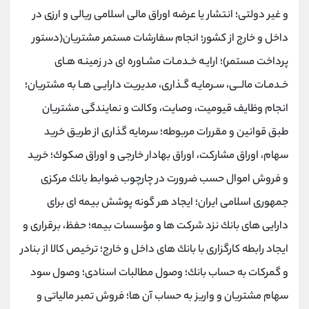
و غیر دولتی؛ انتشار یا عرضه اوراق مالی اسلامی ریالی و ارزی در
داخل و خارج از كشور؛ انجام سفارشات مستمر مشتریان(دستور
پرداخت مستمر)؛ ارایـه خـدمـات مشـاوره ای در زمینـه هـای
خـدمـات مالــی، سـرمایـه گـذاری، مدیریت دارایـی هـا به مشتریان؛
انجام وظایف قیومیت، وصایت، وكالت و نمایندگی مشتریان
طبق قوانین و مقررات مربوطه؛ سرمایه گذاری از طریق خرید
سهام، اوراق مشاركت، اوراق بهادار خارجی و اوراق صكوك؛ خرید
و فروش اموال حسب ضرورت در چارچوب ضوابط بانك مركزی
جمهوری اسلامی ایران؛ ایجاد هر گونه پوشش بیمه ای برای
دارایی های بانك نزد شركت ها و مؤسسات بیمه؛ حفظ، برقراری و
ایجاد رابطه كارگزاری با بانك های داخل و خارج؛ ترخیص كالا از بنادر
و گمركات به حساب بانك؛ وصول مطالبات اسنادی؛ وصول سود
سهام مشتریان و واریز به حساب آن ها؛ فروش تمبر مالیاتی و