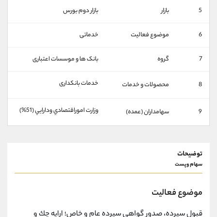
کانال بله
@alirezamehrabi_official
5
بازار
بازار دوم بورس
6
موضوع فعالیت
خدماتی
7
گروه
بانک ها و موسسات اعتباری
خدمات بانکداری
8
محصولات و خدمات
وزارت اموراقتصادي ودارايي (51%)
9
سهامداران (عمده)
توضیحات
سهام وپست
موضوع فعالیت
قبول سپرده، صدور گواهی سپرده عام و خاص؛ ارایه چك و