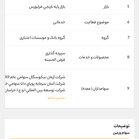
کانال بله
@alirezamehrabi_official
5
بازار
بازار پايه نارنجي فرابورس
6
موضوع فعالیت
خدماتی
7
گروه
گروه بانک و موسسات اعتباری
سپرده گذاری
8
محصولات و خدمات
قرض الحسنه
شركت آرمان نيكوسگال سهامي عام 9%
شركت آسان سرمايه پوياي دانا سهامي خاص 4%
9
سهامداران (عمده)
شركت توسعه بين المللي ا.و.ع.ا.خراسان ج
توضیحات
سهام وزمین