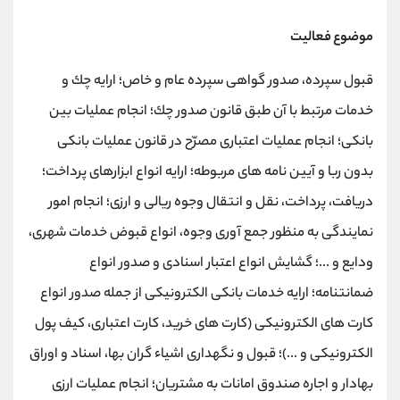
موضوع فعالیت
قبول سپرده، صدور گواهی سپرده عام و خاص؛ ارایه چك و
خدمات مرتبط با آن طبق قانون صدور چك؛ انجام عملیات بین
بانكی؛ انجام عملیات اعتباری مصرّح در قانون عملیات بانكی
بدون ربا و آیین نامه های مربوطه؛ ارایه انواع ابزارهای پرداخت؛
دریافت، پرداخت، نقل و انتقال وجوه ریالی و ارزی؛ انجام امور
نمایندگی به منظور جمع آوری وجوه، انواع قبوض خدمات شهری،
ودایع و ...؛ گشایش انواع اعتبار اسنادی و صدور انواع
ضمانتنامه؛ ارایه خدمات بانكی الكترونیكی از جمله صدور انواع
كارت های الكترونیكی (كارت های خرید، كارت اعتباری، كیف پول
الكترونیكی و ...)؛ قبول و نگهداری اشیاء گران بها، اسناد و اوراق
بهادار و اجاره صندوق امانات به مشتریان؛ انجام عملیات ارزی