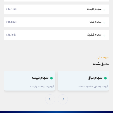
سهام تلیسه
(47,433)
سهام کاما
(46,853)
سهام گکوثر
(36,165)
سهم های
تحلیل شده
سهام ثباغ
سهام تلیسه
سه
 انبوه سازی، املاک و مستغلات
گروه زراعت و خدمات وابسته
گروه شرکت