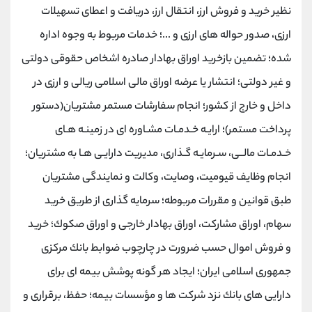
نظیر خرید و فروش ارز، انتقال ارز، دریافت و اعطای تسهیلات
ارزی، صدور حواله های ارزی و ...؛ خدمات مربوط به وجوه اداره
شده؛ تضمین بازخرید اوراق بهادار صادره اشخاص حقوقی دولتی
و غیر دولتی؛ انتشار یا عرضه اوراق مالی اسلامی ریالی و ارزی در
داخل و خارج از كشور؛ انجام سفارشات مستمر مشتریان(دستور
پرداخت مستمر)؛ ارایـه خـدمـات مشـاوره ای در زمینـه هـای
خـدمـات مالــی، سـرمایـه گـذاری، مدیریت دارایـی هـا به مشتریان؛
انجام وظایف قیومیت، وصایت، وكالت و نمایندگی مشتریان
طبق قوانین و مقررات مربوطه؛ سرمایه گذاری از طریق خرید
سهام، اوراق مشاركت، اوراق بهادار خارجی و اوراق صكوك؛ خرید
و فروش اموال حسب ضرورت در چارچوب ضوابط بانك مركزی
جمهوری اسلامی ایران؛ ایجاد هر گونه پوشش بیمه ای برای
دارایی های بانك نزد شركت ها و مؤسسات بیمه؛ حفظ، برقراری و