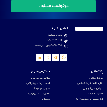
تماس بگیرید
تهران، زعفرانیه
021-22021030
90001030
(بدون پیش شماره)
پشتیبانی
دسترسی سریع
سوالات متداول
مطالب آموزشی بورس
دانلود اپلیکیشن اختصاصی
لیست دوره های آموزشی
نرم افزار های کاربردی
معرفی سهام ها
قوانین و مقررات
تحلیل تکنیکال رمز ارزها
کانال رسمی در پیام رسان بله
درباره ما