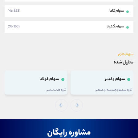
سهام کاما
(46,853)
سهام گکوثر
(36,165)
سهم های
تحلیل شده
سهام وغدیر
سهام فولاد
گروه شرکتهای چند رشته ای صنعتی
گروه فلزات اساسی
مشاوره رایگان