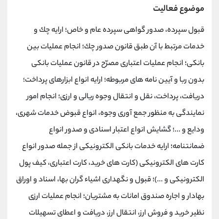
موضوع فعالیت
قبول سپرده، صدور گواهی سپرده عام و خاص؛ ارایه چك و
خدمات مرتبط با آن طبق قانون صدور چك؛ انجام عملیات بین
بانكی؛ انجام عملیات اعتباری مصرّح در قانون عملیات بانكی
بدون ربا و آیین نامه های مربوطه؛ ارایه انواع ابزارهای پرداخت؛
دریافت، پرداخت، نقل و انتقال وجوه ریالی و ارزی؛ انجام امور
نمایندگی به منظور جمع آوری وجوه، انواع قبوض خدمات شهری،
ودایع و ...؛ گشایش انواع اعتبار اسنادی و صدور انواع
ضمانتنامه؛ ارایه خدمات بانكی الكترونیكی از جمله صدور انواع
كارت های الكترونیكی (كارت های خرید، كارت اعتباری، كیف پول
الكترونیكی و ...)؛ قبول و نگهداری اشیاء گران بها، اسناد و اوراق
بهادار و اجاره صندوق امانات به مشتریان؛ انجام عملیات ارزی
نظیر خرید و فروش ارز، انتقال ارز، دریافت و اعطای تسهیلات