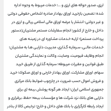
ارزی، صدور حواله های ارزی و ...؛ خدمات مربوط به وجوه اداره
شده؛ تضمین بازخرید اوراق بهادار صادره اشخاص حقوقی دولتی
و غیر دولتی؛ انتشار یا عرضه اوراق مالی اسلامی ریالی و ارزی در
داخل و خارج از كشور؛ انجام سفارشات مستمر مشتریان(دستور
پرداخت مستمر)؛ ارایـه خـدمـات مشـاوره ای در زمینـه هـای
خـدمـات مالــی، سـرمایـه گـذاری، مدیریت دارایـی هـا به مشتریان؛
انجام وظایف قیومیت، وصایت، وكالت و نمایندگی مشتریان
طبق قوانین و مقررات مربوطه؛ سرمایه گذاری از طریق خرید
سهام، اوراق مشاركت، اوراق بهادار خارجی و اوراق صكوك؛ خرید
و فروش اموال حسب ضرورت در چارچوب ضوابط بانك مركزی
جمهوری اسلامی ایران؛ ایجاد هر گونه پوشش بیمه ای برای
دارایی های بانك نزد شركت ها و مؤسسات بیمه؛ حفظ، برقراری و
ایجاد رابطه كارگزاری با بانك های داخل و خارج؛ ترخیص كالا از بنادر