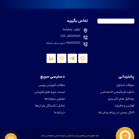
تماس بگیرید
تهران، زعفرانیه
021-22021030
90001030
(بدون پیش شماره)
پشتیبانی
دسترسی سریع
سوالات متداول
مطالب آموزشی بورس
دانلود اپلیکیشن اختصاصی
لیست دوره های آموزشی
نرم افزار های کاربردی
معرفی سهام ها
قوانین و مقررات
تحلیل تکنیکال رمز ارزها
کانال رسمی در پیام رسان بله
درباره ما
کلیه حقوق مادی و معنوی برای تیم آموزشی علیرضا محرابی محفوظ می باشد.