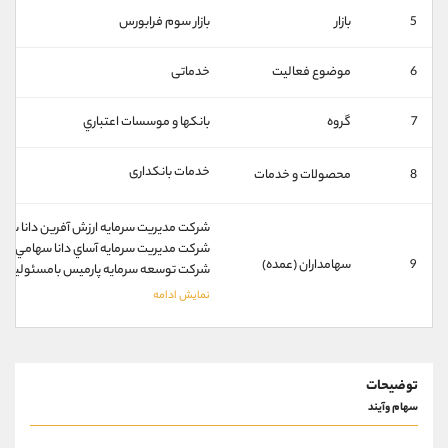
کانال بله
@alirezamehrabi_official
5
بازار
بازار سوم فرابورس
6
موضوع فعالیت
خدماتی
7
گروه
بانكها و موسسات اعتباري
خدمات بانکداری
8
محصولات و خدمات
شركت مديريت سرمايه ارزش آفرين دانا سهام
شركت مديريت سرمايه آساي دانا سهامي خاص 
9
سهامداران (عمده)
شركت توسعه سرمايه پارميس بامسئوليت مح
توضیحات
سهام وآیند