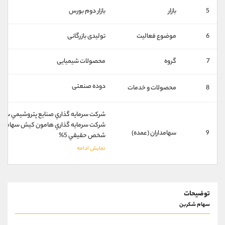
کانال بله
@alirezamehrabi_official
5
بازار
بازار دوم بورس
6
موضوع فعالیت
تولیدی بازرگانی
7
گروه
محصولات شیمیایی
دوده صنعتی
8
محصولات و خدمات
شركت سرمايه گذاري صنايع پتروشيمي سهامي 
شركت سرمايه گذاري هامون كيش سهامي خا
9
سهامداران (عمده)
شخص حقيقي 5%
توضیحات
سهام شکربن