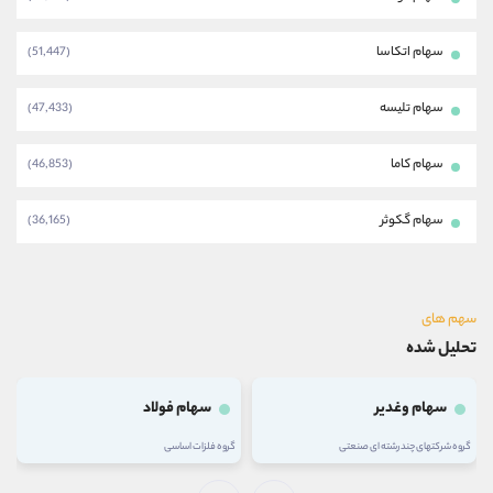
سهام اتکاسا
(51,447)
سهام تلیسه
(47,433)
سهام کاما
(46,853)
سهام گکوثر
(36,165)
سهم های
تحلیل شده
سهام وغدیر
سهام فولاد
گروه شرکتهای چند رشته ای صنعتی
گروه فلزات اساسی