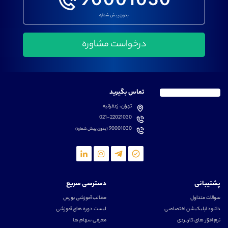
90001030
بدون پیش شماره
تماس بگیرید
تهران، زعفرانیه
021-22021030
90001030
(بدون پیش شماره)
پشتیبانی
دسترسی سریع
سوالات متداول
مطالب آموزشی بورس
دانلود اپلیکیشن اختصاصی
لیست دوره های آموزشی
نرم افزار های کاربردی
معرفی سهام ها