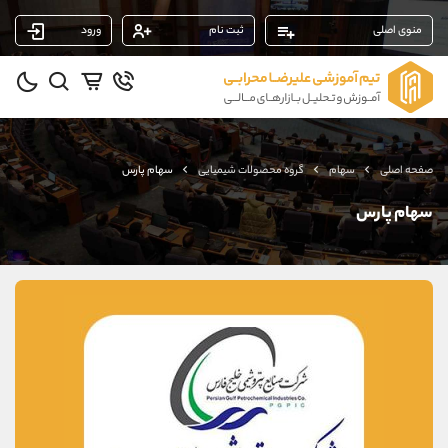
منوی اصلی
ثبت نام
ورود
پشتیبان فروش
(محسن یزدی)
موبایل
09304891085
واتساپ
شروع گفتگو
فحه اصلی
سهام
گروه محصولات شیمیایی
سهام پارس
تلگرام
@Armteam_admin_103
داخلی
103
هام پارس
پشتیبان فروش
(فائزه تهرانی)
موبایل
09101364784
واتساپ
شروع گفتگو
تلگرام
@Armteam_admin_104
داخلی
104
پشتیبان فروش
(ایمان پوراسماعیلی)