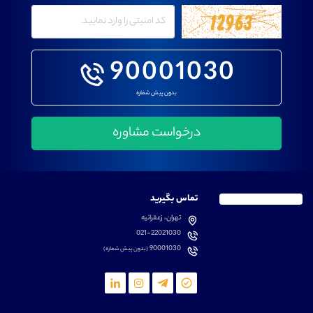
90001030
بدون پیش شماره
تماس بگیرید
تهران، زعفرانیه
021-22021030
90001030
(بدون پیش شماره)