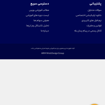
شتیبانی
دسترسی سریع
والات متداول
مطالب آموزشی بورس
انلود اپلیکیشن اختصاصی
لیست دوره های آموزشی
رم افزار های کاربردی
معرفی سهام ها
وانین و مقررات
تحلیل تکنیکال رمز ارزها
انال رسمی در پیام رسان بله
درباره ما
کلیه حقوق مادی و معنوی برای تیم آموزشی علیرضا محرابی محفوظ می باشد.
ARM Web Design Group