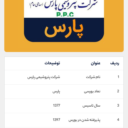
موبایل
09927779040
واتساپ
شروع گفتگو
تلگرام
@Armteam_admin_por
داخلی
107
پشتیبان فروش
(یوسف فرخنده)
موبایل
09194198792
واتساپ
شروع گفتگو
تلگرام
@Armteam_admin_33
ردیف
عنوان
توضیحات
داخلی
118
1
نام شرکت
شرکت پتروشیمی پارس
اطلاعات تماس
(دفتر فروش)
2
نماد بورسی
پارس
تلفن
021-22021030
تلفن
021-22021040
3
سال تاسیس
1377
بدون پیش شماره
90001030
اینستاگرام
@alireza.mehrabii
4
پذیرفته شدن در بورس
1397
کانال تلگرام
@alirezamehrabi_com