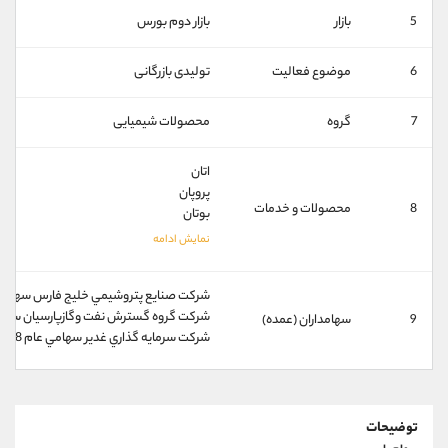
کانال بله
@alirezamehrabi_official
5
بازار
بازار دوم بورس
6
موضوع فعالیت
تولیدی بازرگانی
7
گروه
محصولات شیمیایی
اتان
پروپان
8
محصولات و خدمات
بوتان
شركت صنايع پتروشيمي خليج فارس سهامي عام 5
شركت گروه گسترش نفت وگازپارسيان سهامي عام 
9
سهامداران (عمده)
شركت سرمايه گذاري غدير سهامي عام 18%
توضیحات