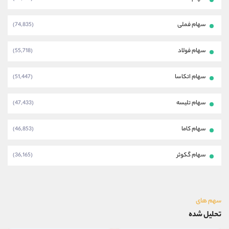
سهام فملی
(74,835)
سهام فولاد
(55,718)
سهام اتکاسا
(51,447)
سهام تلیسه
(47,433)
سهام کاما
(46,853)
سهام گکوثر
(36,165)
هم های
حلیل شده