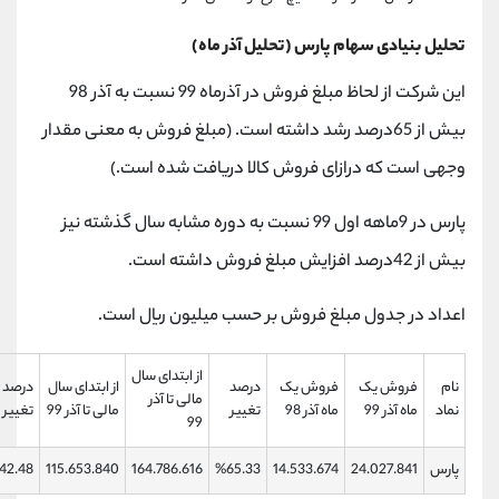
تحلیل بنیادی سهام پارس (تحلیل آذر ماه)
این شرکت از لحاظ مبلغ فروش در آذرماه 99 نسبت به آذر 98
بیش از 65درصد رشد داشته است. (مبلغ فروش به معنی مقدار
وجهی است که درازای فروش کالا دریافت شده است.)
پارس در 9ماهه اول 99 نسبت به دوره مشابه سال گذشته نیز
بیش از 42درصد افزایش مبلغ فروش داشته است.
اعداد در جدول مبلغ فروش بر حسب میلیون ریال است.
از ابتدای سال
نام
فروش یک
فروش یک
درصد
از ابتدای سال
درصد
مالی تا آذر
نماد
ماه آذر 99
ماه آذر 98
تغییر
مالی تا آذر 99
تغییر
99
پارس
24.027.841
14.533.674
%65.33
164.786.616
115.653.840
%42.48