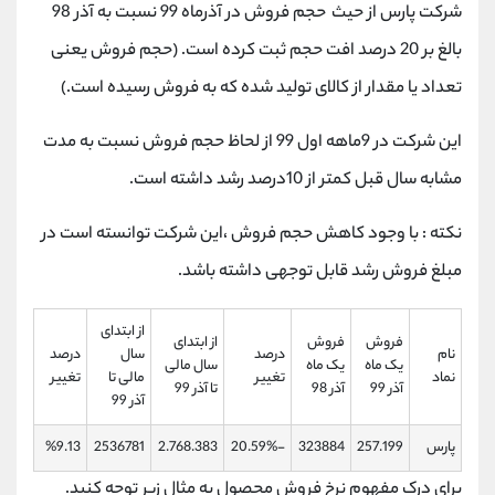
شرکت پارس از حیث حجم فروش در آذرماه 99 نسبت به آذر 98
بالغ بر 20 درصد افت حجم ثبت کرده است. (حجم فروش یعنی
تعداد یا مقدار از کالای تولید شده که به فروش رسیده است.)
این شرکت در 9ماهه اول 99 از لحاظ حجم فروش نسبت به مدت
مشابه سال قبل کمتر از 10درصد رشد داشته است.
نکته : با وجود کاهش حجم فروش ،این شرکت توانسته است در
مبلغ فروش رشد قابل توجهی داشته باشد.
از ابتدای
فروش
فروش
از ابتدای
نام
درصد
سال
درصد
یک ماه
یک ماه
سال مالی
نماد
تغییر
مالی تا
تغییر
آذر 99
آذر 98
تا آذر 99
آذر 99
پارس
257.199
323884
-20.59%
2.768.383
2536781
%9.13
برای درک مفهوم نرخ فروش محصول به مثال زیر توجه کنید.