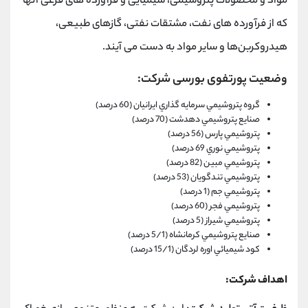
مواد و محصولات پتروشیمی، شیمیایی و فرآورده های فرعی آنها
که از فرآورده های نفت، مشتقات نفتی، گازهای طبیعی،
هیدروکربن‌ها و سایر مواد به دست می آیند.
وضعیت پورتفوی بورسی شرکت:
گروه پتروشيمي سرمايه گذاري ايرانيان (60 درصد)
صنايع پتروشيمي دهدشت (70 درصد)
پتروشيمي پارس (56 درصد)
پتروشيمي نوري 69 درصد)
پتروشيمي مبين (82 درصد)
پتروشيمي تندگويان (53 درصد)
پتروشيمي جم (1 درصد)
پتروشيمي فجر (60 درصد)
پتروشيمي شيراز (5 درصد)
صنايع پتروشيمي کرمانشاه (5/1 درصد)
کود شيميائي اوره لردگان (15/1 درصد)
اهداف شرکت: