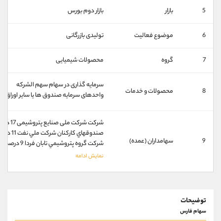
کانال بله
@alirezamehrabi_official
5
بازار
بازار دوم بورس
6
موضوع فعالیت
تولیدی بازرگانی
7
گروه
محصولات شیمیایی
سرمایه گذاری در سهام سهم الشرکه
8
محصولات و خدمات
واحدهای سرمایه صندوق ها یا سایر اوراق بها
شرکت شرکت ملی صنایع پتروشیمی 17 درصد
صندوقهاي كاركنان شركت ملي نفت 11 درصد
9
سهامداران (عمده)
شركت گروه پتروشيمي تابان فردا 9 درصد
توضیحات
سهام فارس