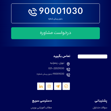
90001030
بدون پیش شماره
تماس بگیرید
تهران، زعفرانیه
021-22021030
90001030
(بدون پیش شماره)
پشتیبانی
دسترسی سریع
سوالات متداول
مطالب آموزشی بورس