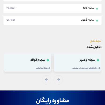
سهام کاما
(46,853)
سهام گکوثر
(36,165)
سهم های
تحلیل شده
سهام وغدیر
سهام فولاد
گروه شرکتهای چند رشته ای صنعتی
گروه فلزات اساسی
مشاوره رایگان