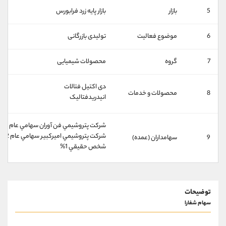
کانال بله
@alirezamehrabi_official
5
بازار
بازار پايه زرد فرابورس
6
موضوع فعالیت
تولیدی بازرگانی
7
گروه
محصولات شیمیایی
دی اکتیل فتالات
8
محصولات و خدمات
انیدریدفتالیک
شركت پتروشيمي فن آوران سهامي عام 48%
شركت پتروشيمي اميركبير سهامي عام 32%
9
سهامداران (عمده)
شخص حقيقي 1%
توضیحات
سهام شفارا