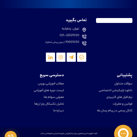
تماس بگیرید
تهران، زعفرانیه
021-22021030
90001030
(بدون پیش شماره)
پشتیبانی
دسترسی سریع
سوالات متداول
مطالب آموزشی بورس
دانلود اپلیکیشن اختصاصی
لیست دوره های آموزشی
نرم افزار های کاربردی
معرفی سهام ها
قوانین و مقررات
تحلیل تکنیکال رمز ارزها
کانال رسمی در پیام رسان بله
درباره ما
کلیه حقوق مادی و معنوی برای تیم آموزشی علیرضا محرابی محفوظ می باشد.